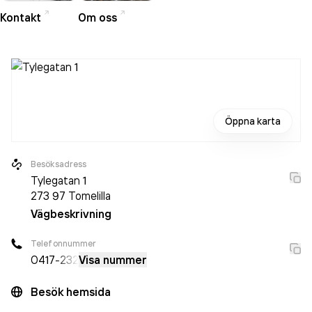
Kontakt
Om oss
Öppna karta
Besöksadress
Tylegatan 1
273 97
Tomelilla
Vägbeskrivning
Telefonnummer
0417
-232
Visa nummer
Besök hemsida