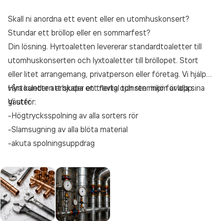
Skall ni anordna ett event eller en utomhuskonsert?
Stundar ett bröllop eller en sommarfest?
Din lösning. Hyrtoaletten levererar standardtoaletter till
utomhuskonserten och lyxtoaletter till bröllopet. Stort
eller litet arrangemang, privatperson eller företag. Vi hjälper
våra kunder att skapa en trevlig och ren miljö för alla sina
Hyrtoaletten erbjuder ett flertal tjänster inom avlopp:
gäster.
Vi utför:
-Högtrycksspolning av alla sorters rör
-Slamsugning av alla blöta material
-akuta spolningsuppdrag