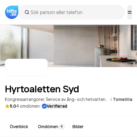
Hyrtoaletten
Syd
Kongressarrangörer
Service av ång- och hetvattenpannor
i
Tomelilla
·
5.0
4
omdömen
Verifierad
Överblick
Omdömen
Bilder
4