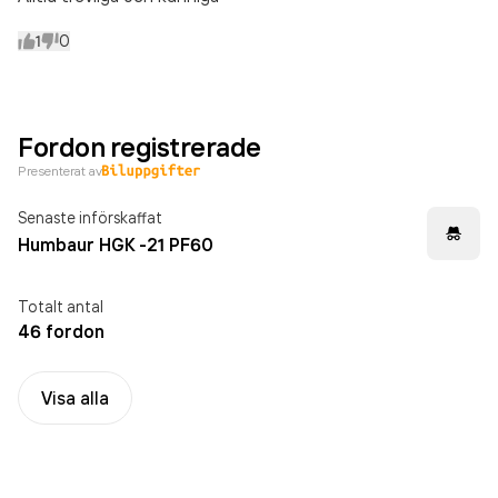
1
0
Fordon registrerade
Presenterat av
Senaste införskaffat
Humbaur HGK -21 PF60
Totalt antal
46 fordon
Visa alla