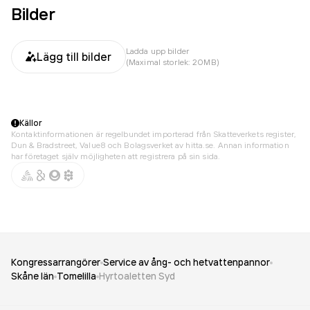
Bilder
Ladda upp bilder
Lägg till bilder
(Maximal storlek: 20MB)
Källor
Kontaktinformationen är regelbundet importerad från Skatteverkets register,
Dun & Bradstreet, Value8 och Bolagsverket av hitta.se. Annan information
har företaget själv möjligheten att registrera på sin sida.
Kongressarrangörer
Service av ång- och hetvattenpannor
Skåne län
Tomelilla
Hyrtoaletten Syd