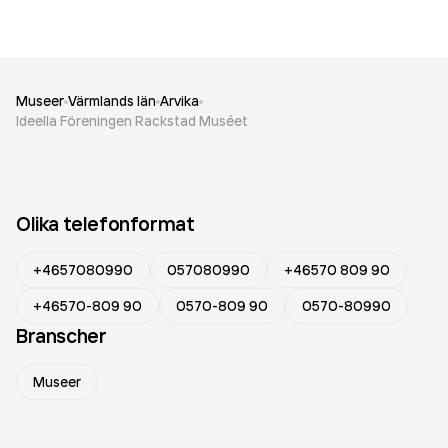
Museer
Värmlands län
Arvika
Ideella Föreningen Rackstad Muséet
Olika telefonformat
+4657080990
057080990
+46570 809 90
+46570-809 90
0570-809 90
0570-80990
Branscher
Museer