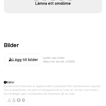
Lämna ett omdöme
Bilder
Ladda upp bilder
Lägg till bilder
(Maximal storlek: 20MB)
Källor
Kontaktinformationen är regelbundet importerad från Skatteverkets register,
Dun & Bradstreet, Value8 och Bolagsverket av hitta.se. Annan information
har företaget själv möjligheten att registrera på sin sida.