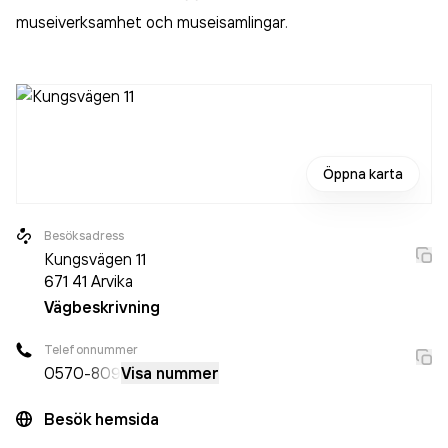
museiverksamhet och museisamlingar
.
Öppna karta
Besöksadress
Kungsvägen 11
671 41
Arvika
Vägbeskrivning
Telefonnummer
0570
-809
Visa nummer
Besök hemsida