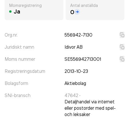
Momsregistrering
Antal anställda
Ja
0
Org.nr.
556942-7130
Juridiskt namn
Idivor AB
Moms nummer
SE556942713001
Registreringsdatum
2013-10-23
Bolagsform
Aktiebolag
SNI-bransch
47642
·
Detaljhandel via internet
eller postorder med spel-
och leksaker