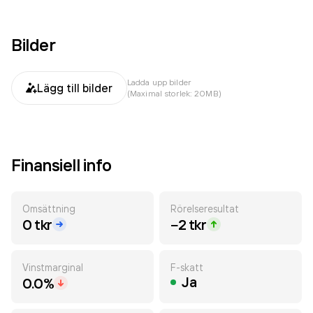
Bilder
Ladda upp bilder
Lägg till bilder
(Maximal storlek: 20MB)
Finansiell info
Omsättning
Rörelseresultat
0 tkr
−2 tkr
Vinstmarginal
F-skatt
Ja
0.0%