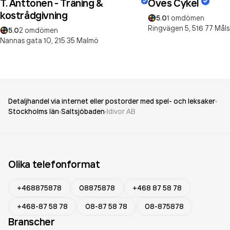
T. Anttonen - Träning &
Oves Cykel
kostrådgivning
5.0
1
omdömen
Ringvägen 5,
516 77
Måls
5.0
2
omdömen
Nannas gata 10,
215 35
Malmö
Detaljhandel via internet eller postorder med spel- och leksaker
Stockholms län
Saltsjöbaden
Idivor AB
Olika telefonformat
+468875878
08875878
+468 87 58 78
+468-87 58 78
08-87 58 78
08-875878
Branscher