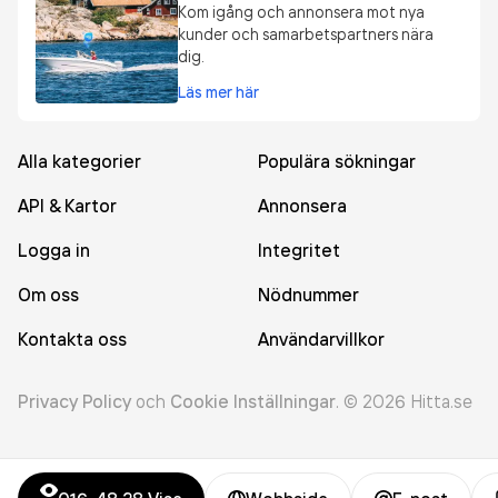
Kom igång och annonsera mot nya
kunder och samarbetspartners nära
dig.
Läs mer här
Alla kategorier
Populära sökningar
API & Kartor
Annonsera
Logga in
Integritet
Om oss
Nödnummer
Kontakta oss
Användarvillkor
Privacy Policy
och
Cookie Inställningar
.
©
2026
Hitta.se