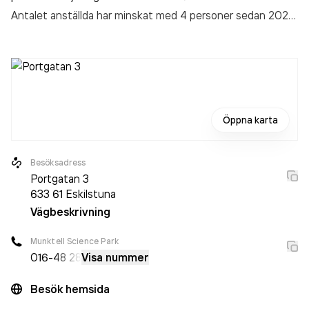
Antalet anställda har minskat med 4 personer sedan 2024
då det jobbade 101 personer på företaget. Bolaget är ett
aktiebolag som varit aktivt sedan 2000.
IndustriQompetens Mälardalen AB
omsatte
70 467 000,00 kr
senaste räkenskapsåret (2025).
Öppna karta
Besöksadress
Portgatan 3
633 61
Eskilstuna
Vägbeskrivning
Munktell Science Park
016-
48 28
Visa nummer
Besök hemsida