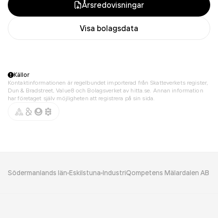
Årsredovisningar
Visa bolagsdata
Källor
Kontaktinformationen är regelbundet importerad från Skatteverkets register,
Dun & Bradstreet, Value8 och Bolagsverket av hitta.se. Annan information
har företaget själv möjligheten att registrera på sin sida.
Södermanlands län
Eskilstuna
IndustriQompetens Mälardalen AB