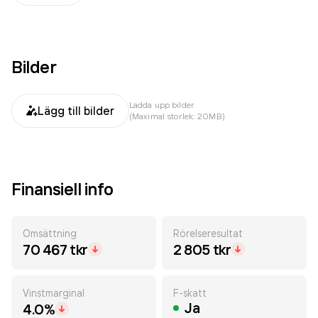
Bilder
Ladda upp bilder
Lägg till bilder
(Maximal storlek: 20MB)
Finansiell info
Omsättning
Rörelseresultat
70 467 tkr
2 805 tkr
Vinstmarginal
F-skatt
Ja
4.0%