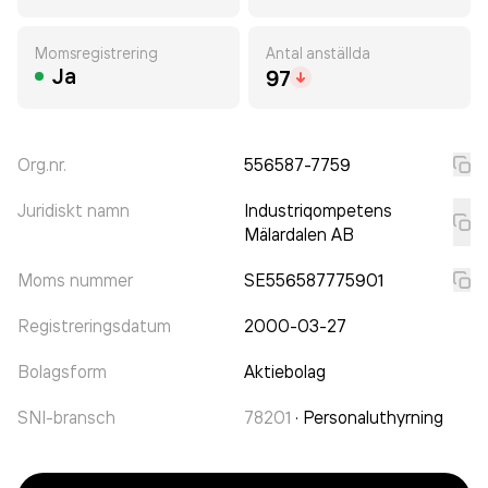
Momsregistrering
Antal anställda
Ja
97
Org.nr.
556587-7759
Juridiskt namn
Industriqompetens
Mälardalen AB
Moms nummer
SE556587775901
Registreringsdatum
2000-03-27
Bolagsform
Aktiebolag
SNI-bransch
78201
·
Personaluthyrning