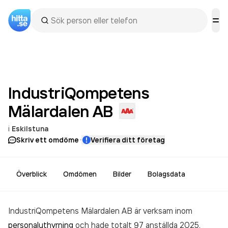
IndustriQompetens
Mälardalen
AB
i
Eskilstuna
·
Skriv ett omdöme
Verifiera ditt företag
Överblick
Omdömen
Bilder
Bolagsdata
IndustriQompetens Mälardalen AB är verksam inom
personaluthyrning
och hade totalt 97 anställda 2025.