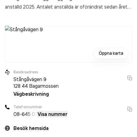
anställd 2025. Antalet anställda är oförändrat sedan året
innan. Bolaget är ett aktiebolag som varit aktivt sedan
1984. Inge Eriksson Parkett & Linjemarkeringar AB
omsatte 1 383 000,00 kr
senaste räkenskapsåret (2025).
Öppna karta
Besöksadress
Stångåvägen 9
128 44
Bagarmossen
Vägbeskrivning
Telefonnummer
08-6
45 07
Visa nummer
Besök hemsida