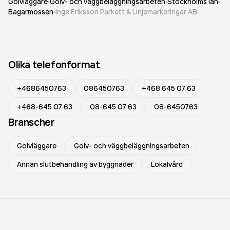
Golvläggare
Golv- och väggbeläggningsarbeten
Stockholms län
Bagarmossen
Inge Eriksson Parkett & Linjemarkeringar AB
Olika telefonformat
+4686450763
086450763
+468 645 07 63
+468-645 07 63
08-645 07 63
08-6450763
Branscher
Golvläggare
Golv- och väggbeläggningsarbeten
Annan slutbehandling av byggnader
Lokalvård