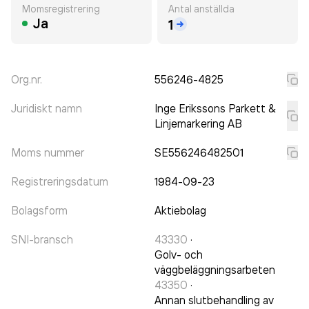
Momsregistrering
Antal anställda
Ja
1
Org.nr.
556246-4825
Juridiskt namn
Inge Erikssons Parkett &
Linjemarkering AB
Moms nummer
SE556246482501
Registreringsdatum
1984-09-23
Bolagsform
Aktiebolag
SNI-bransch
43330
·
Golv- och
väggbeläggningsarbeten
43350
·
Annan slutbehandling av