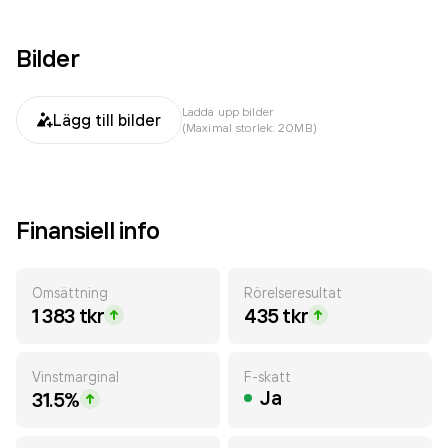
Bilder
Ladda upp bilder
Lägg till bilder
(Maximal storlek: 20MB)
Finansiell info
Omsättning
Rörelseresultat
1 383 tkr
435 tkr
Vinstmarginal
F-skatt
Ja
31.5%