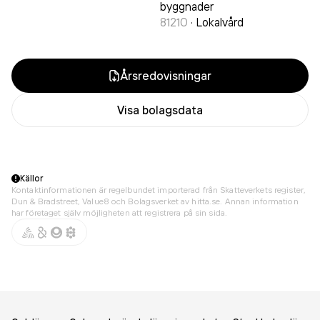
byggnader
81210
·
Lokalvård
Årsredovisningar
Visa bolagsdata
Källor
Kontaktinformationen är regelbundet importerad från Skatteverkets register,
Dun & Bradstreet, Value8 och Bolagsverket av hitta.se. Annan information
har företaget själv möjligheten att registrera på sin sida.