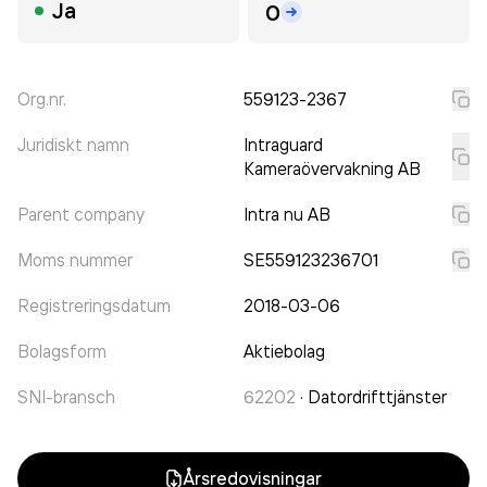
Ja
0
Org.nr.
559123-2367
Juridiskt namn
Intraguard
Kameraövervakning AB
Parent company
Intra nu AB
Moms nummer
SE559123236701
Registreringsdatum
2018-03-06
Bolagsform
Aktiebolag
SNI-bransch
62202
·
Datordrifttjänster
Årsredovisningar