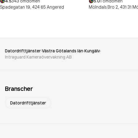
4.5
343
omdömen
5.0
1
omdömen
Spadegatan 19,
424 65
Angered
Mölndals Bro 2,
431 31
Mö
Datordrifttjänster
Västra Götalands län
Kungälv
Intraguard Kameraövervakning AB
Branscher
Datordrifttjänster