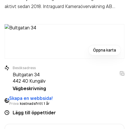
aktivt sedan 2018. Intraguard Kameraövervakning AB
omsatte 2 961 000,00 kr
senaste räkenskapsåret (2025).
Öppna karta
Besöksadress
Bultgatan 34
442 40
Kungälv
Vägbeskrivning
Skapa en webbsida!
Prova
kostnadsfritt 1 år
Lägg till öppettider