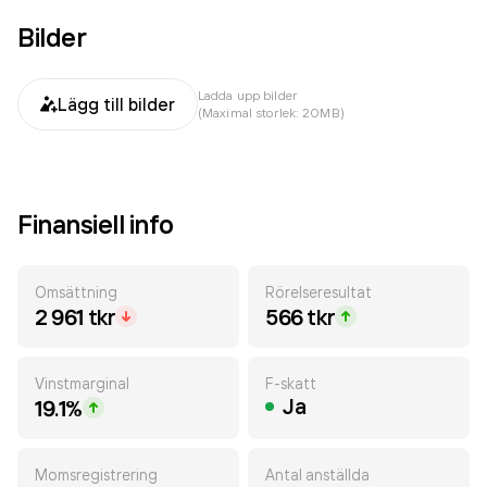
Bilder
Ladda upp bilder
Lägg till bilder
(Maximal storlek: 20MB)
Finansiell info
Omsättning
Rörelseresultat
2 961 tkr
566 tkr
Vinstmarginal
F-skatt
Ja
19.1%
Momsregistrering
Antal anställda