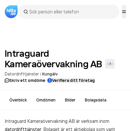
Intraguard
Kameraövervakning
AB
Datordrifttjänster
i
Kungälv
·
Skriv ett omdöme
Verifiera ditt företag
Överblick
Omdömen
Bilder
Bolagsdata
Intraguard Kameraövervakning AB är verksam inom
datordrifttjänster
. Bolaget är ett aktiebolag som varit