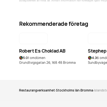
Bolagsverket av hitta.se. Annan information har företaget själv möjli
Rekommenderade företag
Robert E:s Choklad AB
Stephep
5.0
1
omdömen
4.3
6
omd
Grundtvigsgatan 26,
168 48
Bromma
Sundbyvägen
Restaurangverksamhet
Stockholms län
Bromma
Islandst