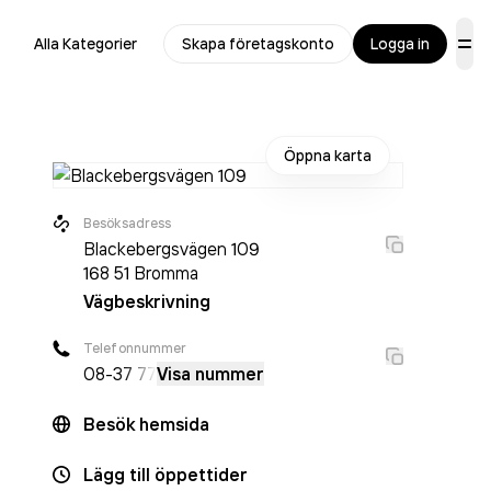
Alla Kategorier
Skapa företagskonto
Logga in
Öppna karta
Besöksadress
Blackebergsvägen 109
168 51
Bromma
Vägbeskrivning
Telefonnummer
08-3
7 77
Visa nummer
Besök hemsida
Lägg till öppettider