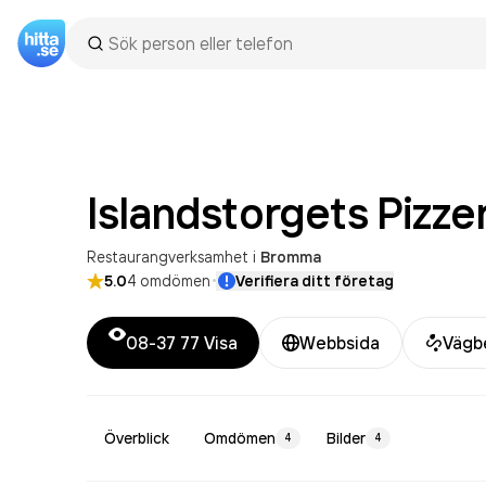
Islandstorgets
Pizze
Restaurangverksamhet
i
Bromma
·
5.0
4
omdömen
Verifiera ditt företag
08-37 77
Visa
Webbsida
Vägb
Överblick
Omdömen
Bilder
4
4