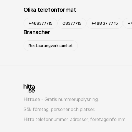
Olika telefonformat
+468377715
08377715
+468 37 77 15
+
Branscher
Restaurangverksamhet
Hitta.se - Gratis nummerupplysning.
Sök företag, personer och platser.
Hitta telefonnummer, adresser, företagsinfo mm.