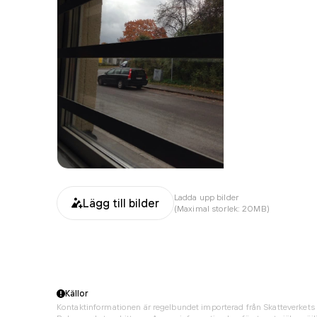
Ladda upp bilder
Lägg till bilder
(Maximal storlek: 20MB)
Källor
Kontaktinformationen är regelbundet importerad från Skatteverkets 