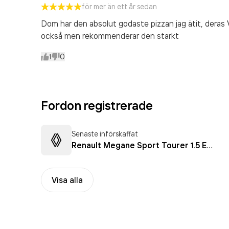
för mer än ett år sedan
Dom har den absolut godaste pizzan jag ätit, deras V
också men rekommenderar den starkt
1
0
Fordon registrerade
Senaste införskaffat
Renault Megane Sport Tourer 1.5 Energy dCi
Visa alla