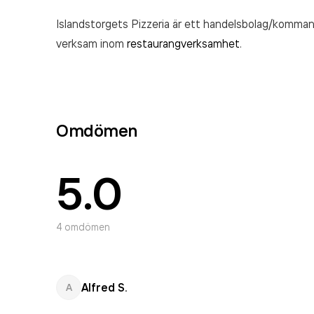
Islandstorgets Pizzeria är ett handelsbolag/komman
verksam inom
restaurangverksamhet
.
Omdömen
5.0
4
omdömen
Alfred S.
A