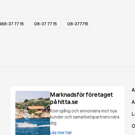
468-37 77 15
08-37 77 15
08-377715
A
Marknadsför företaget
på hitta.se
A
Kom igång och annonsera mot nya
L
kunder och samarbetspartners nära
dig.
O
Läs mer här