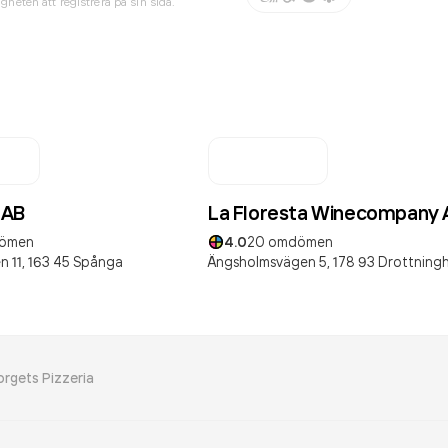
gheten att registrera på sin sida.
 AB
La Floresta Winecompany 
ömen
4.0
20
omdömen
 11,
163 45
Spånga
Ängsholmsvägen 5,
178 93
Drottning
orgets Pizzeria