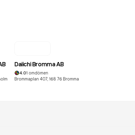
AB
Daiichi Bromma AB
4.0
1
omdömen
holm
Brommaplan 407,
168 76
Bromma