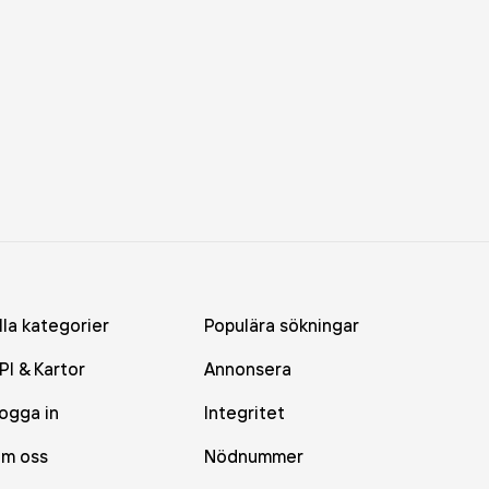
lla kategorier
Populära sökningar
PI & Kartor
Annonsera
ogga in
Integritet
m oss
Nödnummer