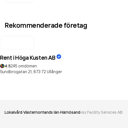
Rekommenderade företag
Rent i Höga Kusten AB
4.5
245
omdömen
Sundbrogatan 21,
873 72
Ullånger
Lokalvård
Västernorrlands län
Härnösand
Iss Facility Services AB