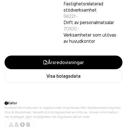
Fastighetsrelaterad
stödverksamhet
56221
·
Drift av personalmatsalar
70100
·
Verksamheter som utövas
av huvudkontor
Årsredovisningar
Visa bolagsdata
Källor
Kontaktinformationen är regelbundet importerad från Skatteverkets register,
Dun & Bradstreet, Value8 och Bolagsverket av hitta.se. Annan information
har företaget själv möjligheten att registrera på sin sida.