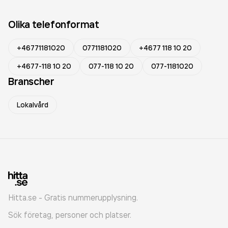
Olika telefonformat
+46771181020
0771181020
+4677 118 10 20
+4677-118 10 20
077-118 10 20
077-1181020
Branscher
Lokalvård
Hitta.se - Gratis nummerupplysning.
Sök företag, personer och platser.