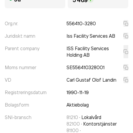
Org.nr.
556410-3280
Juridiskt namn
Iss Facility Services AB
Parent company
ISS Facility Services
Holding AB
Moms nummer
SE556410328001
VD
Carl Gustaf Olof Landin
Registreringsdatum
1990-11-19
Bolagsform
Aktiebolag
SNI-bransch
81210
·
Lokalvård
82100
·
Kontorstjänster
81100
·