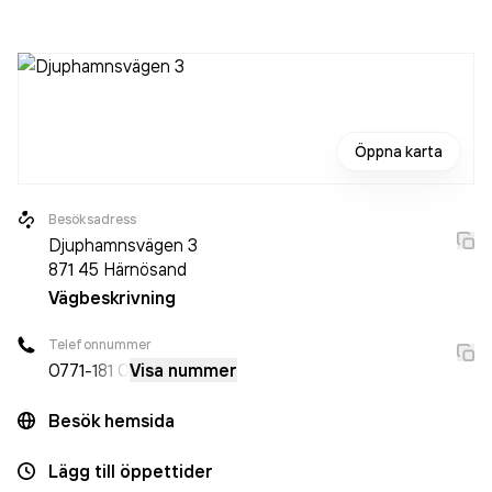
personer på företaget. Bolaget är ett aktiebolag som varit
aktivt sedan 1990. Iss Facility Services AB
omsatte
4 932 950 000,00 kr
senaste räkenskapsåret (2025).
Öppna karta
Besöksadress
Djuphamnsvägen 3
871 45
Härnösand
Vägbeskrivning
Telefonnummer
0771
-181 0
Visa nummer
Besök hemsida
Lägg till öppettider