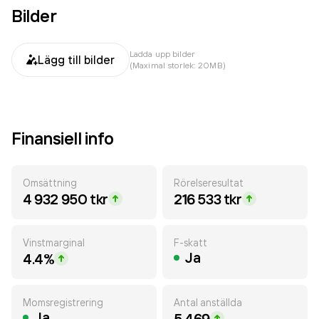
Bilder
Ladda upp bilder
Lägg till bilder
(Maximal storlek: 20MB)
Finansiell info
Omsättning
Rörelseresultat
4 932 950 tkr
216 533 tkr
Vinstmarginal
F-skatt
Ja
4.4%
Momsregistrering
Antal anställda
Ja
5 469