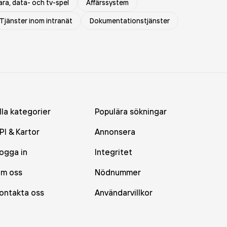
ra, data- och tv-spel
Affärssystem
Tjänster inom intranät
Dokumentationstjänster
lla kategorier
Populära sökningar
PI & Kartor
Annonsera
ogga in
Integritet
m oss
Nödnummer
ontakta oss
Användarvillkor