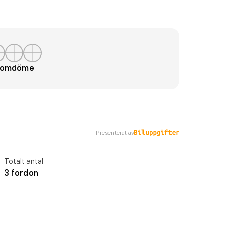
t omdöme
Presenterat av
Totalt antal
3 fordon