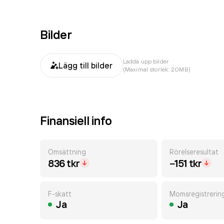
Bilder
Ladda upp bilder
Lägg till bilder
(Maximal storlek: 20MB)
Finansiell info
Omsättning
Rörelseresultat
836 tkr
−151 tkr
F-skatt
Momsregistrerin
Ja
Ja