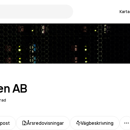
Karta
en
AB
rad
M
-post
Årsredovisningar
Vägbeskrivning