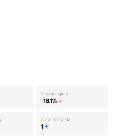
Vinstmarginal
-18.1%
g
Antal anställda
1