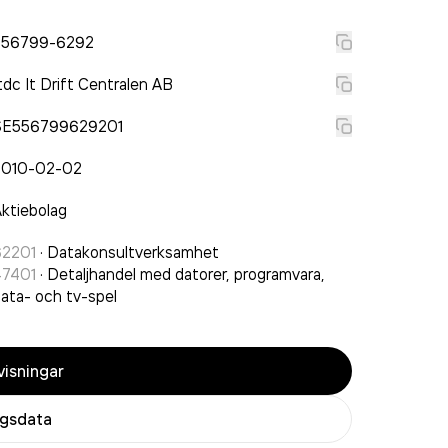
556799-6292
tdc It Drift Centralen AB
SE556799629201
2010-02-02
ktiebolag
62201
·
Datakonsultverksamhet
47401
·
Detaljhandel med datorer, programvara,
ata- och tv-spel
isningar
agsdata