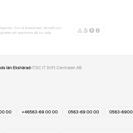
register, Dun & Bradstreet, Value8 och
gheten att registrera på sin sida.
ds län
Ekshärad
ITDC IT Drift Centralen AB
00 00
+46563-69 00 00
0563-69 00 00
0563-690