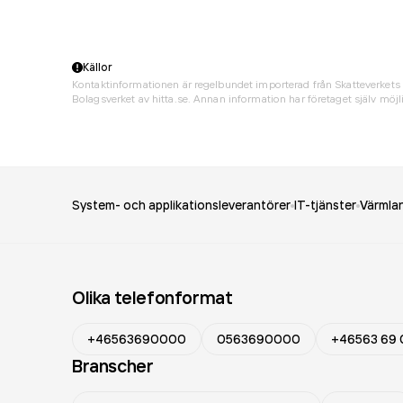
Källor
Kontaktinformationen är regelbundet importerad från Skatteverkets 
Bolagsverket av hitta.se. Annan information har företaget själv möjli
System- och applikationsleverantörer
IT-tjänster
Värmlan
Olika telefonformat
+46563690000
0563690000
+46563 69 
Branscher