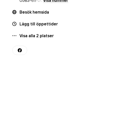
0563
-69 00
Visa nummer
Besök hemsida
Lägg till öppettider
Visa alla
2
platser