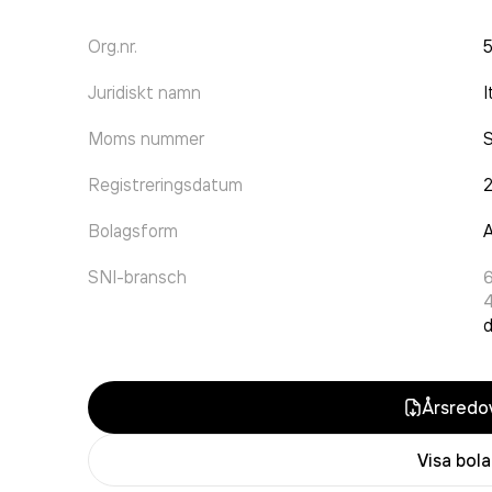
Org.nr.
Juridiskt namn
I
Moms nummer
Registreringsdatum
Bolagsform
A
SNI-bransch
d
Årsredov
Visa bol