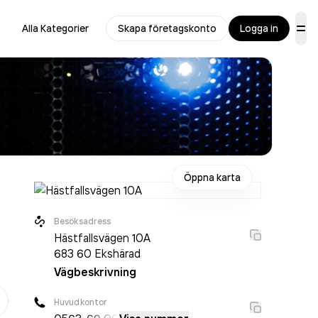
Alla Kategorier
Skapa företagskonto
Logga in
Öppna karta
Besöksadress
Hästfallsvägen 10A
683 60
Ekshärad
Vägbeskrivning
er
Huvudkontor