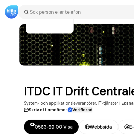
ITDC IT Drift Central
System- och applikationsleverantörer
IT-tjänster
i
Ekshä
·
Skriv ett omdöme
Verifierad
0563-69 00
Visa
Webbsida
E