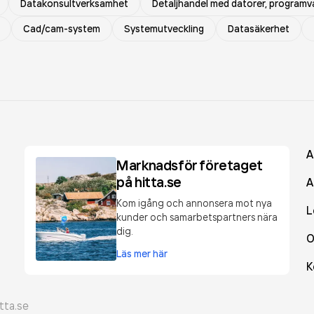
Datakonsultverksamhet
Detaljhandel med datorer, programva
Cad/cam-system
Systemutveckling
Datasäkerhet
A
Marknadsför företaget
på hitta.se
A
Kom igång och annonsera mot nya
L
kunder och samarbetspartners nära
dig.
O
Läs mer här
K
tta.se