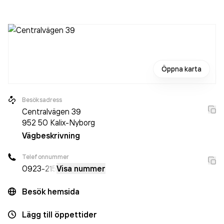
personer sedan 2023 då det jobbade 987 personer på
företaget. Bolaget är ett aktiebolag som varit aktivt sedan
1985. IVT Värmepumpar
omsatte 2 402 818 000,00 kr
senaste räkenskapsåret (2024).
Öppna karta
Besöksadress
Centralvägen 39
952 50
Kalix-Nyborg
Vägbeskrivning
Telefonnummer
0923
-215
Visa nummer
Besök hemsida
Lägg till öppettider