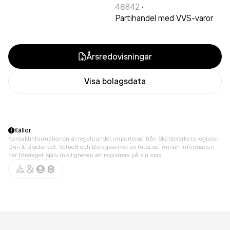
46842
·
Partihandel med VVS-varor
Årsredovisningar
Visa bolagsdata
Källor
Kontaktinformationen är regelbundet importerad från Skatteverkets register,
Dun & Bradstreet, Value8 och Bolagsverket av hitta.se. Annan information
har företaget själv möjligheten att registrera på sin sida.