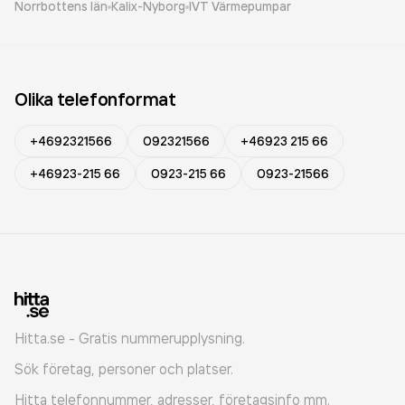
Norrbottens län
Kalix-Nyborg
IVT Värmepumpar
Olika telefonformat
+4692321566
092321566
+46923 215 66
+46923-215 66
0923-215 66
0923-21566
Hitta.se - Gratis nummerupplysning.
Sök företag, personer och platser.
Hitta telefonnummer, adresser, företagsinfo mm.