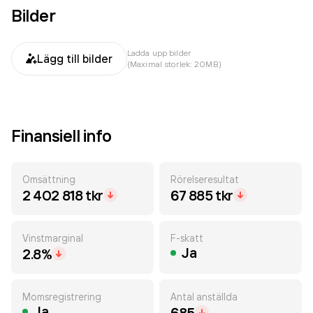
Bilder
Ladda upp bilder
Lägg till bilder
(Maximal storlek: 20MB)
Finansiell info
Omsättning
Rörelseresultat
2 402 818 tkr
67 885 tkr
Vinstmarginal
F-skatt
Ja
2.8%
Momsregistrering
Antal anställda
Ja
685