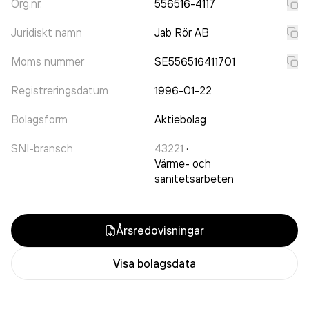
Org.nr.
556516-4117
Juridiskt namn
Jab Rör AB
Moms nummer
SE556516411701
Registreringsdatum
1996-01-22
Bolagsform
Aktiebolag
SNI-bransch
43221
·
Värme- och
sanitetsarbeten
Årsredovisningar
Visa bolagsdata