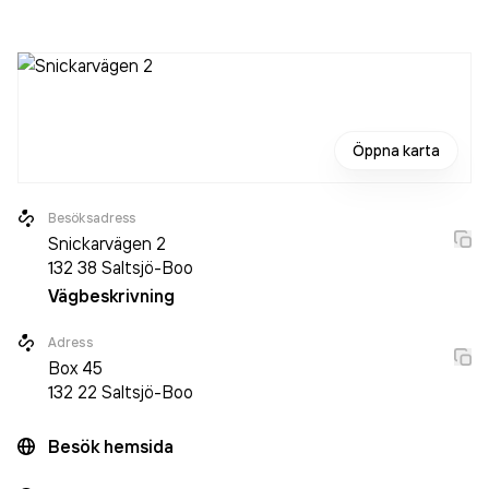
personer på företaget. Bolaget är ett aktiebolag som varit
aktivt sedan 1996. Jab Rör AB
omsatte 8 669 000,00 kr
senaste räkenskapsåret (2025).
Öppna karta
Besöksadress
Snickarvägen 2
132 38
Saltsjö-Boo
Vägbeskrivning
Adress
Box
45
132 22
Saltsjö-Boo
Besök hemsida