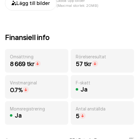
Ladda upp bilder
Lägg till bilder
(Maximal storlek: 20MB)
Finansiell info
Omsättning
Rörelseresultat
8 669 tkr
57 tkr
Vinstmarginal
F-skatt
Ja
0.7%
Momsregistrering
Antal anställda
Ja
5