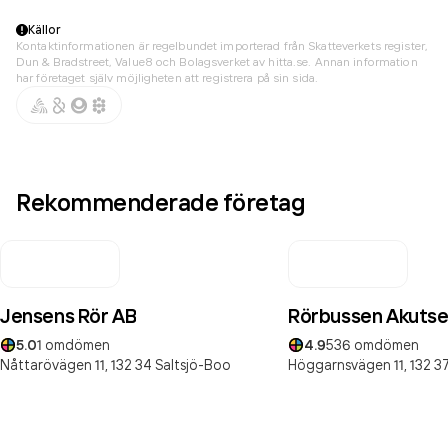
Källor
Kontaktinformationen är regelbundet importerad från Skatteverkets register,
Dun & Bradstreet, Value8 och Bolagsverket av hitta.se. Annan information
har företaget själv möjligheten att registrera på sin sida.
Rekommenderade företag
Jensens Rör AB
Rörbussen Akutse
5.0
1
omdömen
4.9
536
omdömen
Nåttarövägen 11,
132 34
Saltsjö-Boo
Höggarnsvägen 11,
132 3