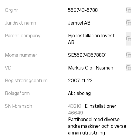
Org.nr.
556743-5788
Juridiskt namn
Jemtel AB
Parent company
Hjo Installation Invest
AB
Moms nummer
SE556743578801
VD
Markus Olof Näsman
Registreringsdatum
2007-11-22
Bolagsform
Aktiebolag
SNI-bransch
43210
·
Elinstallationer
46649
·
Partihandel med diverse
andra maskiner och diverse
annan utrustning