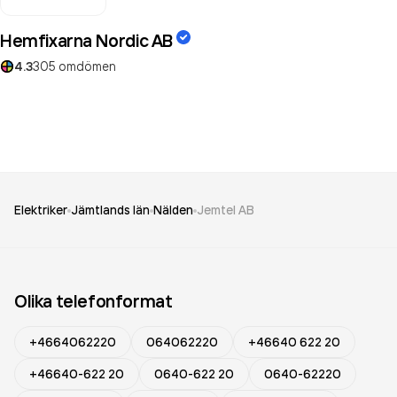
Hemfixarna Nordic AB
4.3
305
omdömen
Elektriker
Jämtlands län
Nälden
Jemtel AB
Olika telefonformat
+4664062220
064062220
+46640 622 20
+46640-622 20
0640-622 20
0640-62220