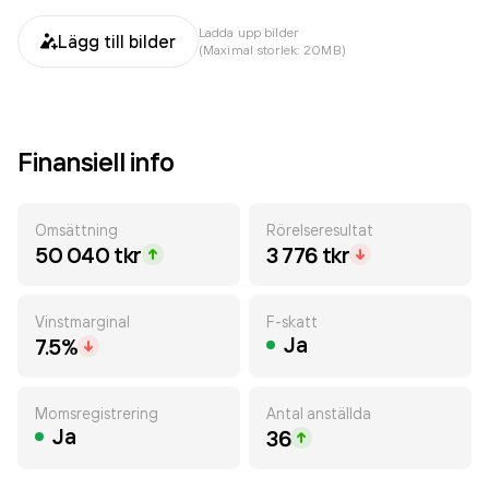
Ladda upp bilder
Lägg till bilder
(Maximal storlek: 20MB)
Finansiell info
Omsättning
Rörelseresultat
50 040 tkr
3 776 tkr
Vinstmarginal
F-skatt
Ja
7.5%
Momsregistrering
Antal anställda
Ja
36