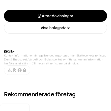
Årsredovisningar
Visa bolagsdata
Källor
Kontaktinformationen är regelbundet importerad från Skatteverkets register,
Dun & Bradstreet, Value8 och Bolagsverket av hitta.se. Annan information
har företaget själv möjligheten att registrera på sin sida.
Rekommenderade företag