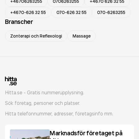
+46706263255
0706263255
+4670 626 32 55
+4670-626 32 55
070-626 32 55
070-6263255
Branscher
Zonterapi och Reflexologi
Massage
Hitta.se - Gratis nummerupplysning.
Sök företag, personer och platser.
Hitta telefonnummer, adresser, företagsinfo mm.
Marknadsför företaget på