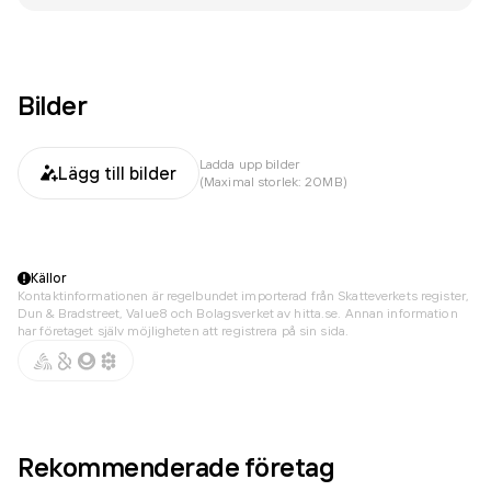
Bilder
Ladda upp bilder
Lägg till bilder
(Maximal storlek: 20MB)
Källor
Kontaktinformationen är regelbundet importerad från Skatteverkets register,
Dun & Bradstreet, Value8 och Bolagsverket av hitta.se. Annan information
har företaget själv möjligheten att registrera på sin sida.
Rekommenderade företag