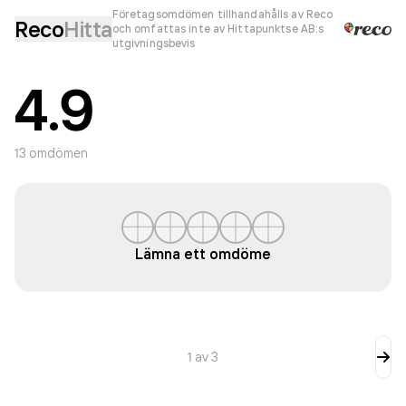
Företagsomdömen tillhandahålls av Reco
Reco
Hitta
och omfattas inte av Hittapunktse AB:s
utgivningsbevis
4.9
13
omdömen
Lämna ett omdöme
1
av
3