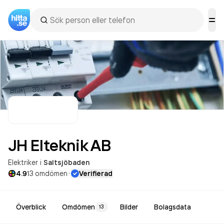
JH Elteknik
AB
Elektriker
i
Saltsjöbaden
·
4.9
13
omdömen
Verifierad
Överblick
Omdömen
Bilder
Bolagsdata
13