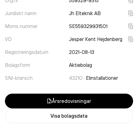
Org.nr.
559329-9315
Juridiskt namn
Jh Elteknik AB
Moms nummer
SE559329931501
VD
Jesper Kent Hejdenberg
Registreringsdatum
2021-08-13
Bolagsform
Aktiebolag
SNI-bransch
43210
·
Elinstallationer
Årsredovisningar
Visa bolagsdata