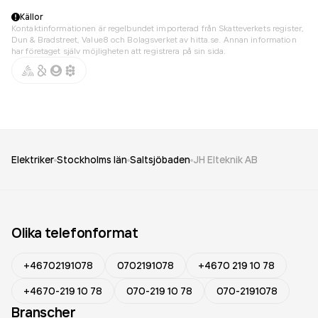
Källor
Kontaktinformationen är regelbundet importerad från Skatteverkets register,
Dun & Bradstreet, Value8 och Bolagsverket av hitta.se. Annan information
har företaget själv möjligheten att registrera på sin sida.
Elektriker
Stockholms län
Saltsjöbaden
JH Elteknik AB
Olika telefonformat
+46702191078
0702191078
+4670 219 10 78
+4670-219 10 78
070-219 10 78
070-2191078
Branscher