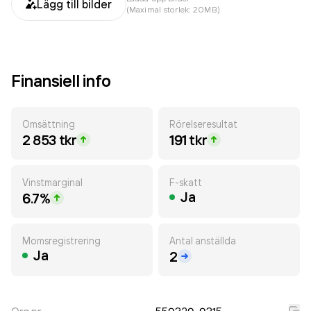
Lägg till bilder
(Maximal storlek: 20MB)
Finansiell info
Omsättning
Rörelseresultat
2 853 tkr
191 tkr
Vinstmarginal
F-skatt
Ja
6.7%
Momsregistrering
Antal anställda
Ja
2