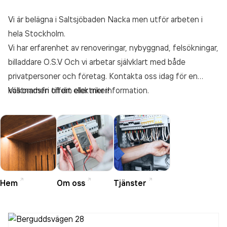
Vi är belägna i Saltsjöbaden Nacka men utför arbeten i
hela Stockholm.
Vi har erfarenhet av renoveringar, nybyggnad, felsökningar,
billaddare O.S.V Och vi arbetar självklart med både
privatpersoner och företag. Kontakta oss idag för en
kostnadsfri offert eller mer information.
Välkommen till din elektriker!
Hem
Om oss
Tjänster