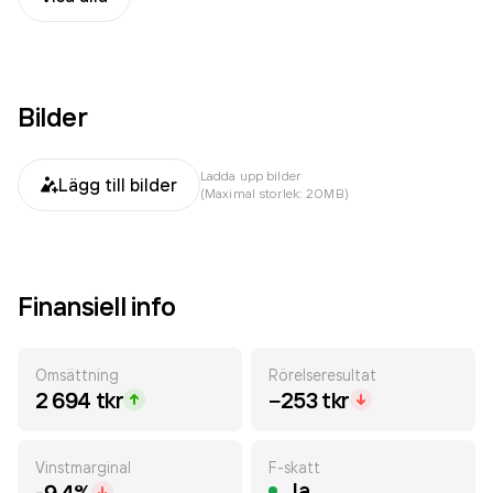
Bilder
Ladda upp bilder
Lägg till bilder
(Maximal storlek: 20MB)
Finansiell info
Omsättning
Rörelseresultat
2 694 tkr
−253 tkr
Vinstmarginal
F-skatt
Ja
-9.4%