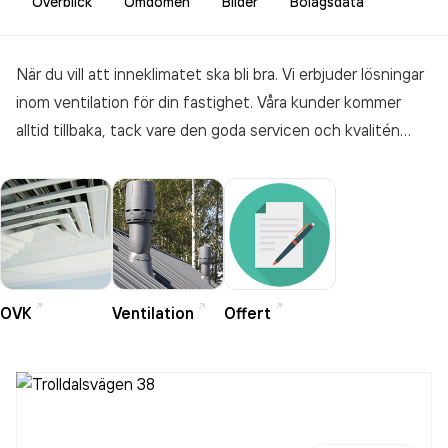
Överblick
Omdömen
Bilder
Bolagsdata
När du vill att inneklimatet ska bli bra. Vi erbjuder lösningar
inom ventilation för din fastighet. Våra kunder kommer
alltid tillbaka, tack vare den goda servicen och kvalitén
som vi har. Det är så vi bygger långsiktiga relationer och
förtroenden.
OVK
Ventilation
Offert