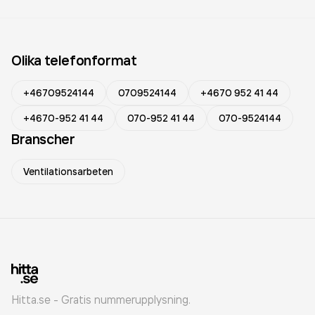
Olika telefonformat
+46709524144
0709524144
+4670 952 41 44
+4670-952 41 44
070-952 41 44
070-9524144
Branscher
Ventilationsarbeten
Hitta.se - Gratis nummerupplysning.