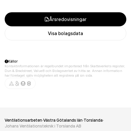
Årsredovisningar
Visa bolagsdata
Källor
Kontaktinformationen är regelbundet importerad från Skatteverkets register,
Dun & Bradstreet, Value8 och Bolagsverket av hitta.se. Annan information
har företaget själv möjligheten att registrera på sin sida.
Ventilationsarbeten
Västra Götalands län
Torslanda
Johans Ventilationsteknik i Torslanda AB