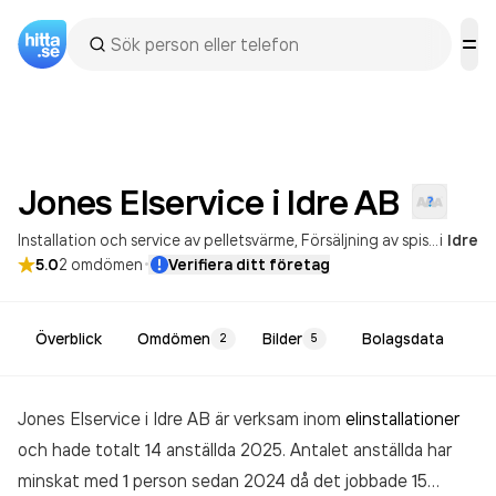
Jones Elservice i Idre
AB
Installation och service av pelletsvärme
Försäljning av spisar och kakelugnar
i
Idre
·
5.0
2
omdömen
Verifiera ditt företag
Överblick
Omdömen
Bilder
Bolagsdata
2
5
Jones Elservice i Idre AB är verksam inom
elinstallationer
och hade totalt 14 anställda 2025. Antalet anställda har
minskat med 1 person sedan 2024 då det jobbade 15