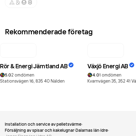
Rekommenderade företag
Rör & Energi Jämtland AB
Växjö Energi AB
5.0
2
omdömen
4.0
1
omdömen
Stationsvägen 16,
835 40
Nälden
Kvarnvägen 35,
352 41
Vä
Installation och service av pelletsvärme
Försäljning av spisar och kakelugnar
Dalarnas län
Idre