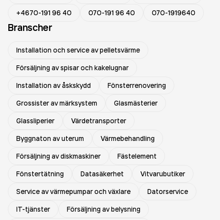
+4670-191 96 40
070-191 96 40
070-1919640
Branscher
Installation och service av pelletsvärme
Försäljning av spisar och kakelugnar
Installation av åskskydd
Fönsterrenovering
Grossister av märksystem
Glasmästerier
Glassliperier
Värdetransporter
Byggnaton av uterum
Värmebehandling
Försäljning av diskmaskiner
Fästelement
Fönstertätning
Datasäkerhet
Vitvarubutiker
Service av värmepumpar och växlare
Datorservice
IT-tjänster
Försäljning av belysning