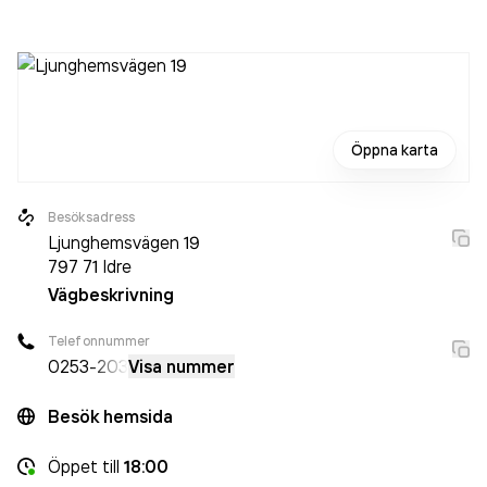
personer på företaget. Bolaget är ett aktiebolag som varit
aktivt sedan 1972. Jones Elservice i Idre AB
omsatte
16 617 000,00 kr
senaste räkenskapsåret (2025).
Öppna karta
Besöksadress
Ljunghemsvägen 19
797 71
Idre
Vägbeskrivning
Telefonnummer
0253
-203
Visa nummer
Besök hemsida
Öppet
till
18:00