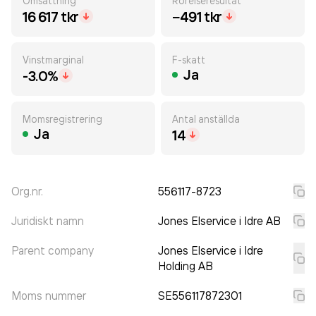
Omsättning
Rörelseresultat
16 617 tkr
−491 tkr
Vinstmarginal
F-skatt
Ja
-3.0%
Momsregistrering
Antal anställda
Ja
14
Org.nr.
556117-8723
Juridiskt namn
Jones Elservice i Idre AB
Parent company
Jones Elservice i Idre
Holding AB
Moms nummer
SE556117872301