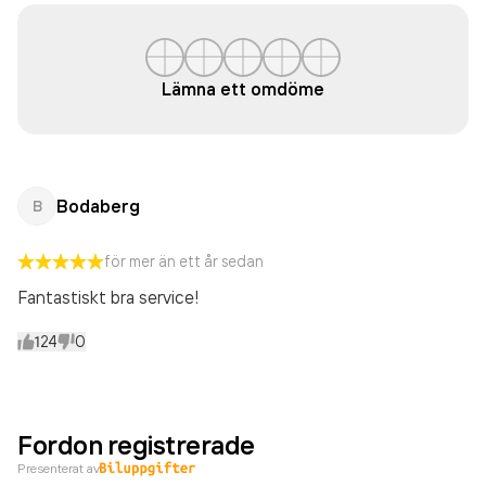
Lämna ett omdöme
Bodaberg
B
för mer än ett år sedan
Fantastiskt bra service!
124
0
Fordon registrerade
Presenterat av