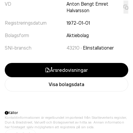
VD
Anton Bengt Emret
Halvarsson
Registreringsdatum
1972-01-01
Bolagsform
Aktiebolag
SNI-bransch
43210
·
Elinstallationer
Årsredovisningar
Visa bolagsdata
Källor
Kontaktinformationen är regelbundet importerad från Skatteverkets register,
Dun & Bradstreet, Value8 och Bolagsverket av hitta.se. Annan information
har företaget själv möjligheten att registrera på sin sida.