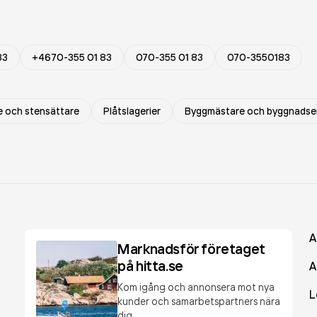
83
+4670-355 01 83
070-355 01 83
070-3550183
 och stensättare
Plåtslagerier
Byggmästare och byggnadse
A
Marknadsför företaget
på hitta.se
A
Kom igång och annonsera mot nya
L
kunder och samarbetspartners nära
dig.