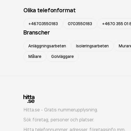
Olika telefonformat
+46703550183
0703550183
+4670 355 01 
Branscher
Anläggningsarbeten
Isoleringsarbeten
Murare
Målare
Golvläggare
Hitta.se - Gratis nummerupplysning.
Sök företag, personer och platser.
Hitta telefonnummer, adresser, företagsinfo mm.