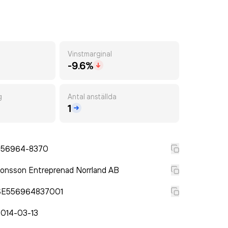
Vinstmarginal
-9.6%
g
Antal anställda
1
556964-8370
onsson Entreprenad Norrland AB
SE556964837001
2014-03-13