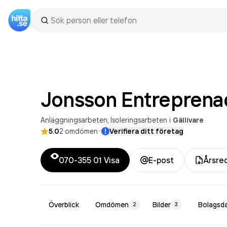
Jonsson Entreprena
Anläggningsarbeten
Isoleringsarbeten
i
Gällivare
·
5.0
2
omdömen
Verifiera ditt företag
070-355 01
Visa
E-post
Årsre
Överblick
Omdömen
Bilder
Bolagsd
2
3