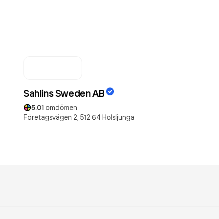
Sahlins Sweden AB
5.0
1
omdömen
Företagsvägen 2,
512 64
Holsljunga