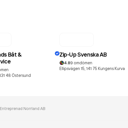
ds Båt &
Zip-Up Svenska AB
vice
4.8
9
omdömen
Ellipsvägen 15,
141 75
Kungens Kurva
ömen
831 48
Östersund
Entreprenad Norrland AB