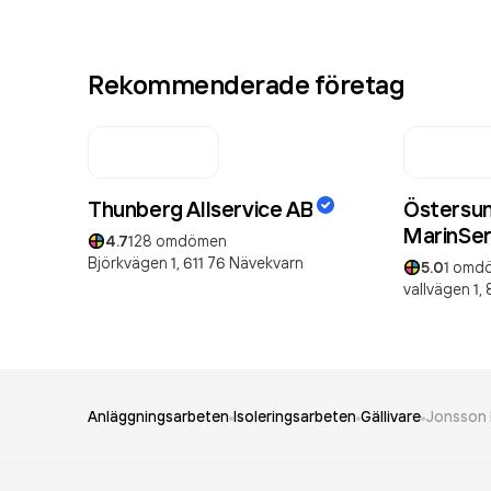
Rekommenderade företag
Thunberg Allservice AB
Östersun
MarinSer
4.7
128
omdömen
Björkvägen 1,
611 76
Nävekvarn
5.0
1
omd
vallvägen 1,
Anläggningsarbeten
Isoleringsarbeten
Gällivare
Jonsson 