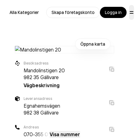
Alla Kategorier
Skapa företagskonto
Logga in
Öppna karta
Besöksadress
Mandolinstigen 20
982 35
Gällivare
Vägbeskrivning
Leveransadress
Egnahemsvägen
982 38
Gällivare
Andreas
070-
355 01
Visa nummer