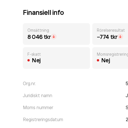
Finansiell info
Omsättning
Rörelseresultat
8 046 tkr
−774 tkr
F-skatt
Momsregistrerin
Nej
Nej
Org.nr.
Juridiskt namn
J
Moms nummer
Registreringsdatum