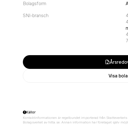
Bolagsform
A
SNI-bransch
m
Årsredov
Visa bol
Källor
Kontaktinformationen är regelbundet importerad från Skatteverkets 
Bolagsverket av hitta.se. Annan information har företaget själv möjli