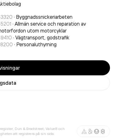
ktiebolag
43320
·
Byggnadssnickeriarbeten
45201
·
Allmän service och reparation av
otorfordon utom motorcyklar
49410
·
Vägtransport, godstrafik
78200
·
Personaluthyrning
isningar
agsdata
register, Dun & Bradstreet, Value8 och
gheten att registrera på sin sida.