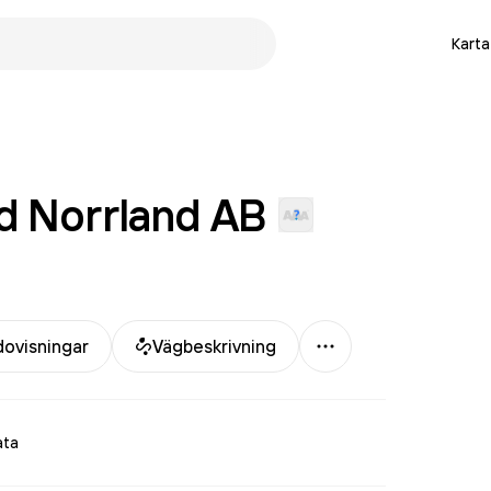
Karta
d Norrland
AB
Mer
dovisningar
Vägbeskrivning
ata