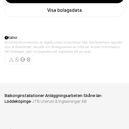
Visa bolagsdata
Källor
Kontaktinformationen är regelbundet importerad från Skatteverkets register,
Dun & Bradstreet, Value8 och Bolagsverket av hitta.se. Annan information
har företaget själv möjligheten att registrera på sin sida.
Balkonginstallationer
Anläggningsarbeten
Skåne län
Löddeköpinge
JTB Uterum & Inglasningar AB