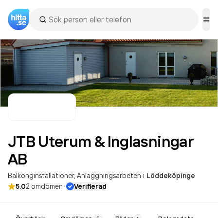
JTB Uterum & Inglasningar
AB
Balkonginstallationer
Anläggningsarbeten
i
Löddeköpinge
·
5.0
2
omdömen
Verifierad