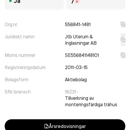
Ja
7
Org.nr.
556841-1481
Juridiskt namn
Jtb Uterum &
Inglasningar AB
Moms nummer
SE556841148101
Registreringsdatum
2011-03-15
Bolagsform
Aktiebolag
SNI-bransch
16231
·
Tillverkning av
monteringsfärdiga trähus
Årsredovisningar