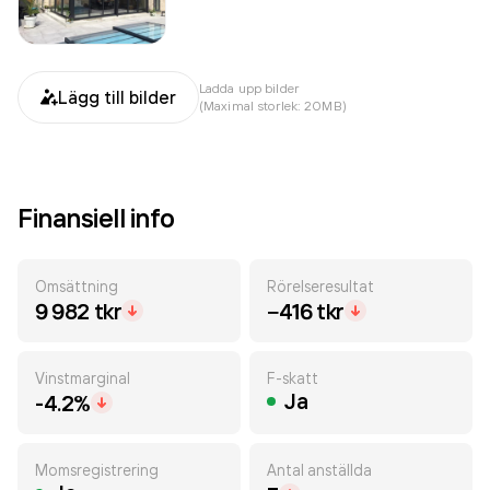
Ladda upp bilder
Lägg till bilder
(Maximal storlek: 20MB)
Finansiell info
Omsättning
Rörelseresultat
9 982 tkr
−416 tkr
Vinstmarginal
F-skatt
Ja
-4.2%
Momsregistrering
Antal anställda