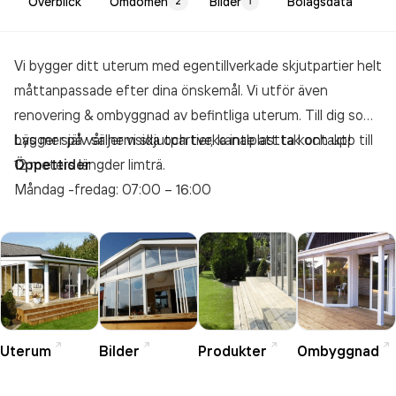
Överblick
Omdömen
Bilder
Bolagsdata
2
1
Vi bygger ditt uterum med egentillverkade skjutpartier helt
måttanpassade efter dina önskemål. Vi utför även
renovering & ombyggnad av befintliga uterum. Till dig som
bygger själv säljer vi skjutpartier, kanalplasttak och upp till
Läs mer på vår hemsida och tveka inte att ta kontakt!
12 meters längder limträ.
Öppettider
Måndag -fredag: 07:00 – 16:00
Uterum
Bilder
Produkter
Ombyggnad