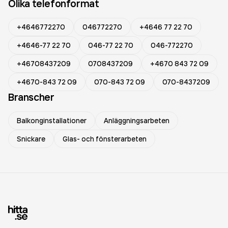
Olika telefonformat
+4646772270
046772270
+4646 77 22 70
+4646-77 22 70
046-77 22 70
046-772270
+46708437209
0708437209
+4670 843 72 09
+4670-843 72 09
070-843 72 09
070-8437209
Branscher
Balkonginstallationer
Anläggningsarbeten
Snickare
Glas- och fönsterarbeten