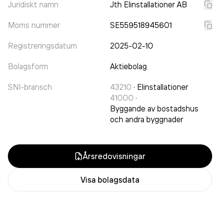
Juridiskt namn
Jth Elinstallationer AB
Moms nummer
SE559518945601
Registreringsdatum
2025-02-10
Bolagsform
Aktiebolag
SNI-bransch
43210
·
Elinstallationer
41000
·
Byggande av bostadshus
och andra byggnader
Årsredovisningar
Visa bolagsdata