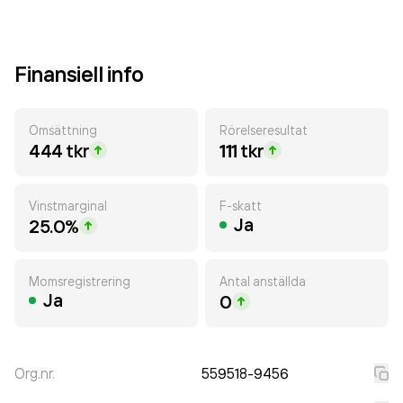
Finansiell info
Omsättning
Rörelseresultat
444 tkr
111 tkr
Vinstmarginal
F-skatt
Ja
25.0%
Momsregistrering
Antal anställda
Ja
0
Org.nr.
559518-9456