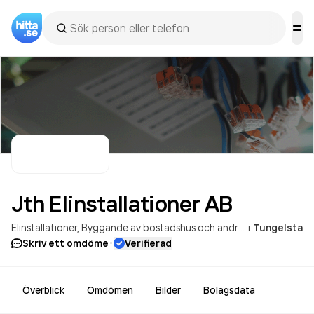
Jth Elinstallationer
AB
Elinstallationer
Byggande av bostadshus och andra byggnader
i
Tungelsta
·
Skriv ett omdöme
Verifierad
Överblick
Omdömen
Bilder
Bolagsdata