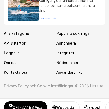
Kom igång och annonsera mot nya
kunder och samarbetspartners nära
dig.
Läs mer här
Alla kategorier
Populära sökningar
API & Kartor
Annonsera
Logga in
Integritet
Om oss
Nödnummer
Kontakta oss
Användarvillkor
Privacy Policy
och
Cookie Inställningar
.
©
2026
Hitta.se
076-277 88
Visa
Webbsida
E-post