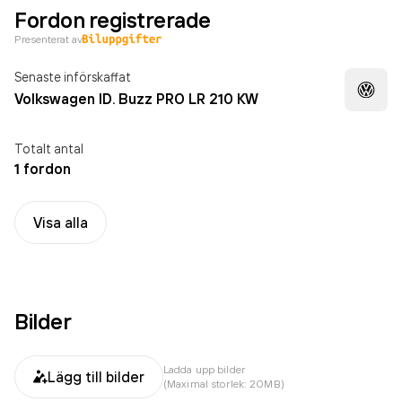
Fordon registrerade
Presenterat av
Senaste införskaffat
Volkswagen ID. Buzz PRO LR 210 KW
Totalt antal
1 fordon
Visa alla
Bilder
Ladda upp bilder
Lägg till bilder
(Maximal storlek: 20MB)