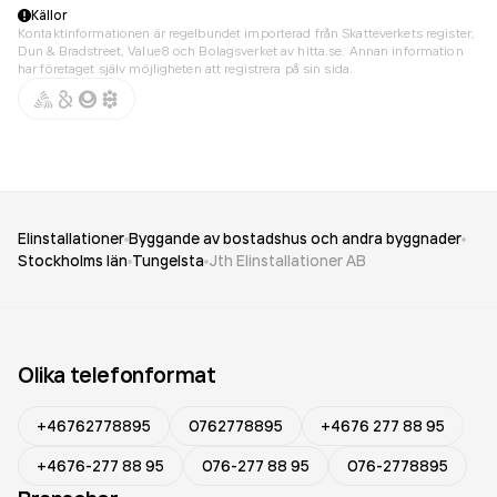
Källor
Kontaktinformationen är regelbundet importerad från Skatteverkets register,
Dun & Bradstreet, Value8 och Bolagsverket av hitta.se. Annan information
har företaget själv möjligheten att registrera på sin sida.
Elinstallationer
Byggande av bostadshus och andra byggnader
Stockholms län
Tungelsta
Jth Elinstallationer AB
Olika telefonformat
+46762778895
0762778895
+4676 277 88 95
+4676-277 88 95
076-277 88 95
076-2778895