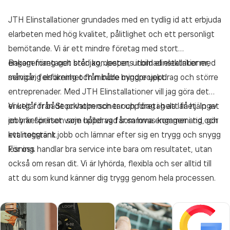
JTH Elinstallationer grundades med en tydlig id att erbjuda
elarbeten med hög kvalitet, pålitlighet och ett personligt
bemötande. Vi är ett mindre företag med stort
engagemang och bred kompetens inom elinstallationer,
Bakom företaget står jag, Jesper, utbildad elektriker med
service, felsökning och mindre byggprojekt.
mångårig erfarenhet från både mindre uppdrag och större
entreprenader. Med JTH Elinstallationer vill jag göra det
enkelt för både privatpersoner och företag att få hjälp av
Vi utgår från Stockholm och tar uppdrag i hela länet. Inget
en yrkesperson som håller vad som lovas kommer i tid, gör
jobb är för litet varje uppdrag får samma engagemang och
ett noggrant jobb och lämnar efter sig en trygg och snygg
kvalitetstänk.
lösning.
För oss handlar bra service inte bara om resultatet, utan
också om resan dit. Vi är lyhörda, flexibla och ser alltid till
att du som kund känner dig trygg genom hela processen.