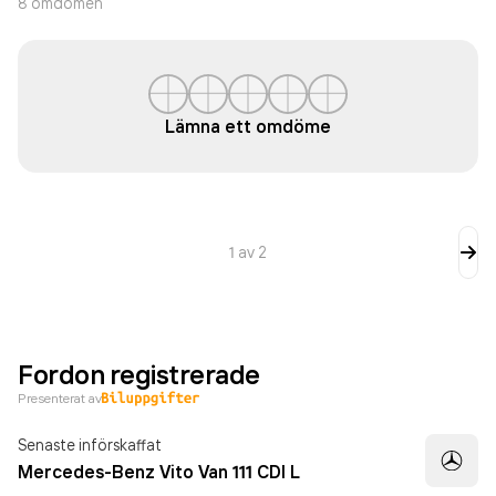
8
omdömen
Lämna ett omdöme
1
av
2
Fordon registrerade
Presenterat av
Senaste införskaffat
Mercedes-Benz Vito Van 111 CDI L