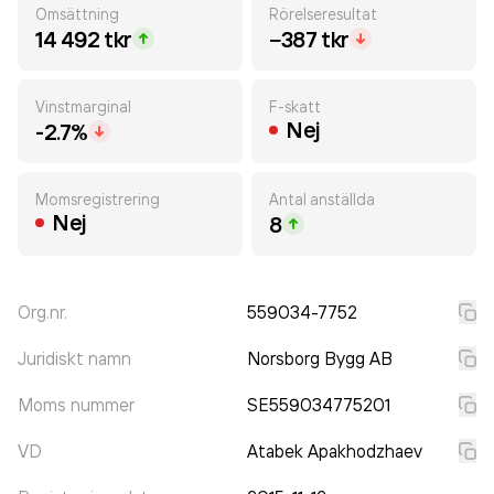
Omsättning
Rörelseresultat
14 492 tkr
−387 tkr
Vinstmarginal
F-skatt
Nej
-2.7%
Momsregistrering
Antal anställda
Nej
8
Org.nr.
559034-7752
Juridiskt namn
Norsborg Bygg AB
Moms nummer
SE559034775201
VD
Atabek Apakhodzhaev