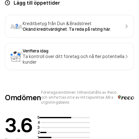
Lägg till öppettider
Kreditbetyg från Dun & Bradstreet
Okänd kreditvärdighet. Ta reda på rating här.
Verifiera idag
Ta kontroll över ditt företag och nå fler potentiella
kunder
Företagsomdömen tillhandahålls av Reco
Omdömen
och omfattas inte av Hittapunktse AB:s
utgivningsbevis
3.6
5
4
3
2
1