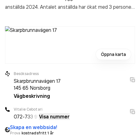
anställda 2024. Antalet anställda har ökat med 3 personer
sedan 2023 då det jobbade 5 personer på företaget.
Bolaget är ett aktiebolag som varit aktivt sedan 2015.
Justjättebrajobb i Sverige AB
omsatte 14 492 000,00 kr
senaste räkenskapsåret (2024).
Öppna karta
Besöksadress
Skarpbrunnavägen 17
145 65
Norsborg
Vägbeskrivning
Vitalie Cebotari
072-
733 91
Visa nummer
Skapa en webbsida!
Prova
kostnadsfritt 1 år