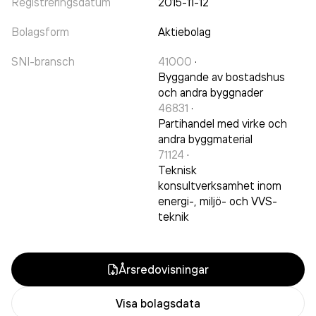
Registreringsdatum
2015-11-12
Bolagsform
Aktiebolag
SNI-bransch
41000
·
Byggande av bostadshus
och andra byggnader
46831
·
Partihandel med virke och
andra byggmaterial
71124
·
Teknisk
konsultverksamhet inom
energi-, miljö- och VVS-
teknik
Årsredovisningar
Visa bolagsdata