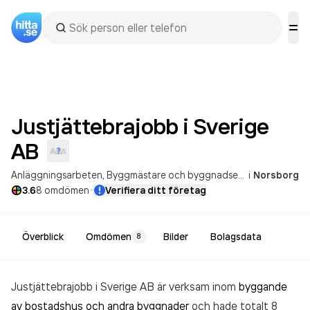
Justjättebrajobb i Sverige
AB
Anläggningsarbeten
Byggmästare och byggnadsentreprenörer
i
Norsborg
·
3.6
8
omdömen
Verifiera ditt företag
Överblick
Omdömen
Bilder
Bolagsdata
8
Justjättebrajobb i Sverige AB är verksam inom
byggande
av bostadshus och andra byggnader
och hade totalt 8