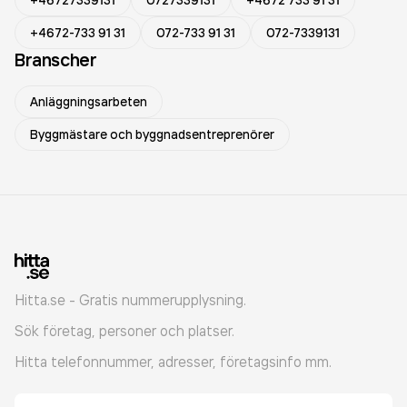
+46727339131
0727339131
+4672 733 91 31
+4672-733 91 31
072-733 91 31
072-7339131
Branscher
Anläggningsarbeten
Byggmästare och byggnadsentreprenörer
Hitta.se - Gratis nummerupplysning.
Sök företag, personer och platser.
Hitta telefonnummer, adresser, företagsinfo mm.