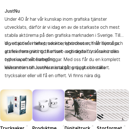
JustNu
Under 40 år har vår kunskap inom grafiska tjänster
utvecklats, därför är vi idag en av de starkaste och mest
stabila aktörerna på den grafiska marknaden i Sverige. Till
dig erbjuder vi hela produktionsprocessen, från layout och
Vi vet att vår närhet, service, lyhördhet och vår förmåga
grafisk formgivning till offset- och digitaltryck samt olika
att leverera i rätt tid har varit avgörande för våra kunder
typer av efterbearbetningar. Med oss får du en komplett
och skapat vår framgång.
leverantör som levererar snabbt, snyggt och säkert.
Välkommen till JustNu nästa gång du ska beställa
trycksaker eller vill få en offert. Vi finns nära dig.
Trycksaker
Produktmedia
Digitaltryck
Storformat