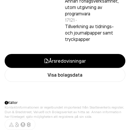
Annan förlagsverksamhet,
utom utgivning av
programvara
17121
·
Tillverkning av tidnings-
och journalpapper samt
tryckpapper
Årsredovisningar
Visa bolagsdata
Källor
Kontaktinformationen är regelbundet importerad från Skatteverkets register,
Dun & Bradstreet, Value8 och Bolagsverket av hitta.se. Annan information
har företaget själv möjligheten att registrera på sin sida.