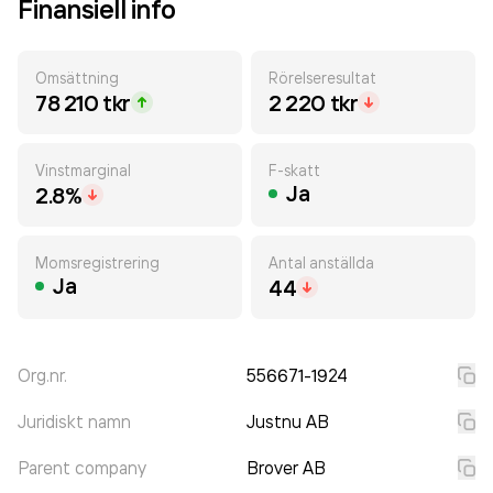
Finansiell info
Omsättning
Rörelseresultat
78 210 tkr
2 220 tkr
Vinstmarginal
F-skatt
Ja
2.8%
Momsregistrering
Antal anställda
Ja
44
Org.nr.
556671-1924
Juridiskt namn
Justnu AB
Parent company
Brover AB