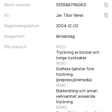
Moms nummer
SE556671192401
VD
Jan Tibor Veres
Registreringsdatum
2004-12-02
Bolagsform
Aktiebolag
SNI-bransch
18122
·
Tryckning av böcker och
övriga trycksaker
18130
·
Grafiska tjänster före
tryckning
(prepress/premedia)
18140
·
Bokbindning och annan
verksamhet avseende
tryckning
58190
·