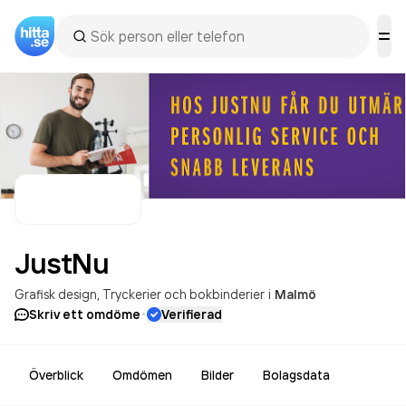
JustNu
Grafisk design
Tryckerier och bokbinderier
i
Malmö
·
Skriv ett omdöme
Verifierad
Överblick
Omdömen
Bilder
Bolagsdata