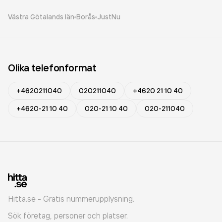
Västra Götalands län
Borås
JustNu
Olika telefonformat
+4620211040
020211040
+4620 21 10 40
+4620-21 10 40
020-21 10 40
020-211040
Hitta.se - Gratis nummerupplysning.
Sök företag, personer och platser.