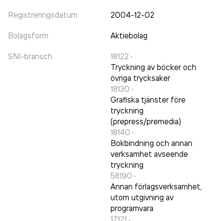
Registreringsdatum
2004-12-02
Bolagsform
Aktiebolag
SNI-bransch
18122
·
Tryckning av böcker och
övriga trycksaker
18130
·
Grafiska tjänster före
tryckning
(prepress/premedia)
18140
·
Bokbindning och annan
verksamhet avseende
tryckning
58190
·
Annan förlagsverksamhet,
utom utgivning av
programvara
17121
·