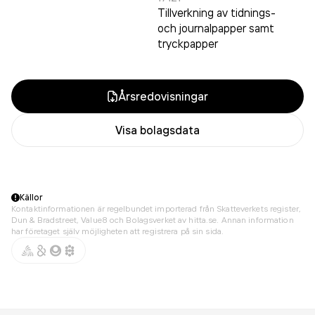
Tillverkning av tidnings-
och journalpapper samt
tryckpapper
Årsredovisningar
Visa bolagsdata
Källor
Kontaktinformationen är regelbundet importerad från Skatteverkets register,
Dun & Bradstreet, Value8 och Bolagsverket av hitta.se. Annan information
har företaget själv möjligheten att registrera på sin sida.