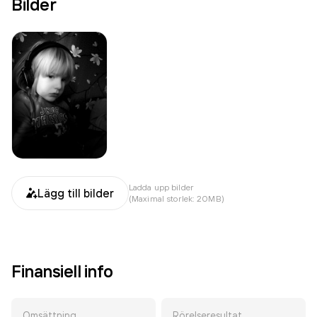
Bilder
Ladda upp bilder
Lägg till bilder
(Maximal storlek: 20MB)
Finansiell info
Omsättning
Rörelseresultat