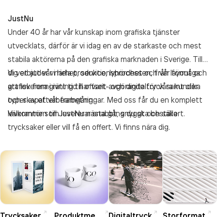
JustNu
Under 40 år har vår kunskap inom grafiska tjänster
utvecklats, därför är vi idag en av de starkaste och mest
stabila aktörerna på den grafiska marknaden i Sverige. Till
dig erbjuder vi hela produktionsprocessen, från layout och
Vi vet att vår närhet, service, lyhördhet och vår förmåga
grafisk formgivning till offset- och digitaltryck samt olika
att leverera i rätt tid har varit avgörande för våra kunder
typer av efterbearbetningar. Med oss får du en komplett
och skapat vår framgång.
leverantör som levererar snabbt, snyggt och säkert.
Välkommen till JustNu nästa gång du ska beställa
trycksaker eller vill få en offert. Vi finns nära dig.
Trycksaker
Produktmedia
Digitaltryck
Storformat