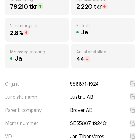
78 210 tkr
2 220 tkr
Vinstmarginal
F-skatt
Ja
2.8%
Momsregistrering
Antal anställda
Ja
44
Org.nr.
556671-1924
Juridiskt namn
Justnu AB
Parent company
Brover AB
Moms nummer
SE556671192401
VD
Jan Tibor Veres