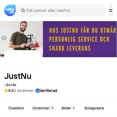
JustNu
i
Borås
·
5.0
3
omdömen
Verifierad
Överblick
Omdömen
Bilder
Bolagsdata
3
1