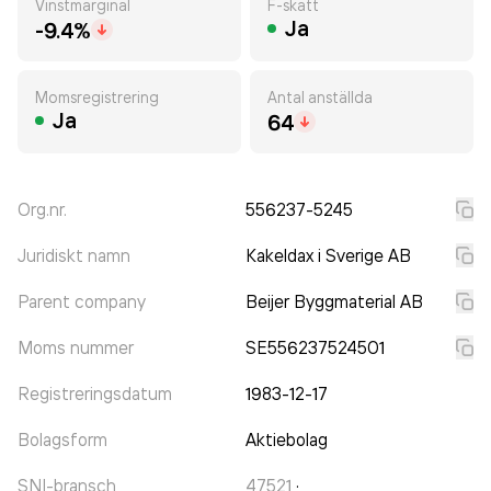
Vinstmarginal
F-skatt
Ja
-9.4%
Momsregistrering
Antal anställda
Ja
64
Org.nr.
556237-5245
Juridiskt namn
Kakeldax i Sverige AB
Parent company
Beijer Byggmaterial AB
Moms nummer
SE556237524501
Registreringsdatum
1983-12-17
Bolagsform
Aktiebolag
SNI-bransch
47521
·