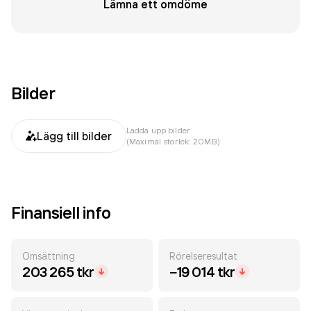
Lämna ett omdöme
Bilder
Ladda upp bilder
Lägg till bilder
(Maximal storlek: 20MB)
Finansiell info
Omsättning
Rörelseresultat
203 265 tkr
−19 014 tkr