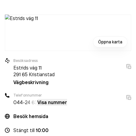
2023 då det jobbade 72 personer på företaget. Bolaget är
ett aktiebolag som varit aktivt sedan 1983. Kakelcentralen
omsatte 203 265 000,00 kr
senaste räkenskapsåret
(2024).
Öppna karta
Besöksadress
Estrids väg 11
291 65
Kristianstad
Vägbeskrivning
Telefonnummer
044-
24 63
Visa nummer
Besök hemsida
Stängt
till
10:00