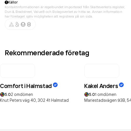
Källor
Kontaktinformationen är regelbundet importerad från Skatteverkets register,
Dun & Bradstreet, Value8 och Bolagsverket av hitta.se. Annan information
har företaget själv möjligheten att registrera på sin sida.
Rekommenderade företag
Comfort i Halmstad
Kakel Anders
5.0
2
omdömen
5.0
1
omdömen
Knut Peters väg 40,
302 41
Halmstad
Mariestadsvägen 93B,
5