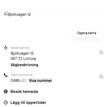
är ett aktiebolag som varit aktivt sedan 2009. Kalk Kök
och Bar AB
omsatte 10 155 000,00 kr
senaste
räkenskapsåret (2025).
Öppna karta
Besöksadress
Björkvägen 12
387 72
Löttorp
Vägbeskrivning
Telefonnummer
0485
-200
Visa nummer
Besök hemsida
Lägg till öppettider