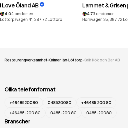
i Love Öland AB
Lammet & Grisen 
4.0
4
omdömen
4.7
3
omdömen
Löttorpsvägen 41,
387 72
Löttorp
Hornvägen 35,
387 72
Lö
Restaurangverksamhet
Kalmar län
Löttorp
Kalk Kök och Bar AB
Olika telefonformat
+4648520080
048520080
+46485 200 80
+46485-200 80
0485-200 80
0485-20080
Branscher