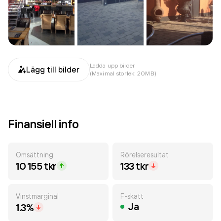
Ladda upp bilder
Lägg till bilder
(Maximal storlek: 20MB)
Finansiell info
Omsättning
Rörelseresultat
10 155 tkr
133 tkr
Vinstmarginal
F-skatt
Ja
1.3%