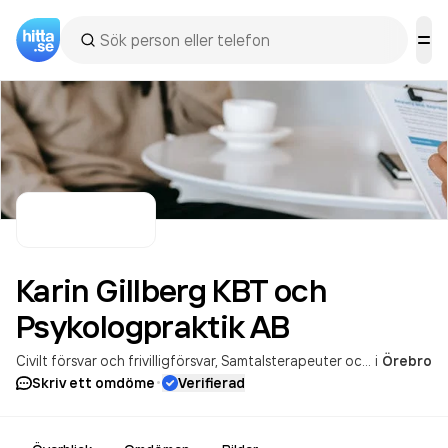
Karin Gillberg KBT och
Psykologpraktik
AB
Civilt försvar och frivilligförsvar
Samtalsterapeuter och samtalsbehandlare
i
Örebro
·
Skriv ett omdöme
Verifierad