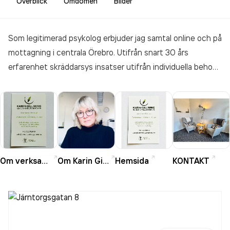
Överblick
Omdömen
Bilder
Som legitimerad psykolog erbjuder jag samtal online och på
mottagning i centrala Örebro. Utifrån snart 30 års
erfarenhet skräddarsys insatser utifrån individuella behov
ex. kopplat till stress, utmattning, ångest, depression,
trauma och P som vilar på evidensbaserade metoder som
EMDR, även digital EMDR och KBT (Traumafokuserad
KBT, Prolonged Exposure), ACT, Compassionfokuserad
Terapi, Mindfulness. Jag utbildar även i krisreaktioner och
P, Krisberedskap och Psykologisk Första hjälpen. Erbjuder
Om verksamheten
Om Karin Gillberg
Hemsida
KONTAKT
krisstöd på plats i verksamheter i händelse av inträffade
kriser och katastrofer riktat till både chefer och anställda.
Välj KBT och Psykologpraktik AB-där samtalen gör skillnad!