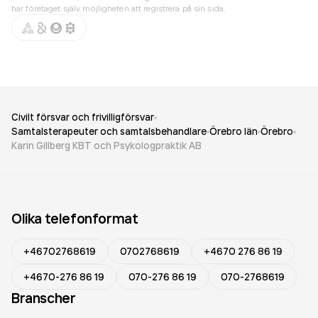
har företaget själv möjligheten att registrera på sin sida.
Civilt försvar och frivilligförsvar
Samtalsterapeuter och samtalsbehandlare
Örebro län
Örebro
Karin Gillberg KBT och Psykologpraktik AB
Olika telefonformat
+46702768619
0702768619
+4670 276 86 19
+4670-276 86 19
070-276 86 19
070-2768619
Branscher