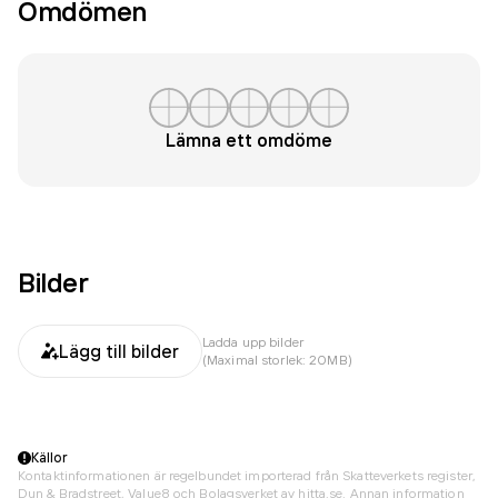
Omdömen
Lämna ett omdöme
Bilder
Ladda upp bilder
Lägg till bilder
(Maximal storlek: 20MB)
Källor
Kontaktinformationen är regelbundet importerad från Skatteverkets register,
Dun & Bradstreet, Value8 och Bolagsverket av hitta.se. Annan information