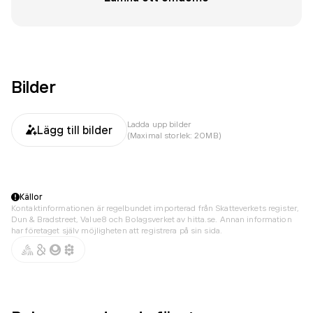
Bilder
Ladda upp bilder
Lägg till bilder
(Maximal storlek: 20MB)
Källor
Kontaktinformationen är regelbundet importerad från Skatteverkets register,
Dun & Bradstreet, Value8 och Bolagsverket av hitta.se. Annan information
har företaget själv möjligheten att registrera på sin sida.