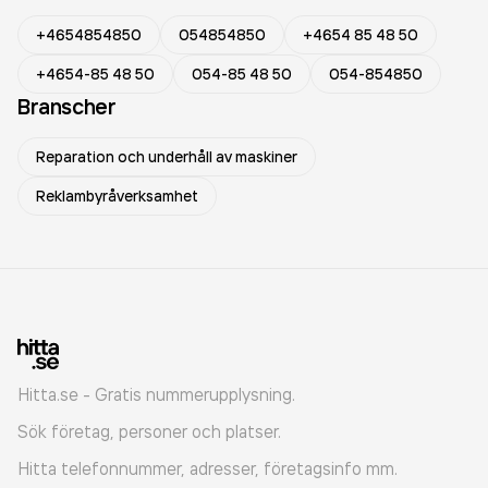
+4654854850
054854850
+4654 85 48 50
+4654-85 48 50
054-85 48 50
054-854850
Branscher
Reparation och underhåll av maskiner
Reklambyråverksamhet
Hitta.se - Gratis nummerupplysning.
Sök företag, personer och platser.
Hitta telefonnummer, adresser, företagsinfo mm.