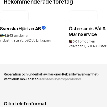
Rekommenderade företag
Svenska Hjärtan AB
Östersunds Båt &
MarinService
4.9
43
omdömen
industrigatan 5,
582 55
Linköping
5.0
1
omdömen
vallvägen 1,
831 48
Öster
Reparation och underhåll av maskiner
Reklambyråverksamhet
Värmlands län
Karlstad
Karlstads Kylarreparationer
Olika telefonformat