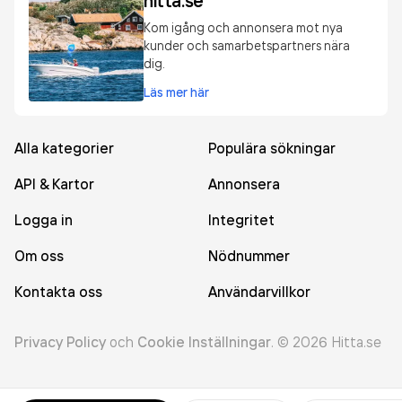
hitta.se
Kom igång och annonsera mot nya
kunder och samarbetspartners nära
dig.
Läs mer här
Alla kategorier
Populära sökningar
API & Kartor
Annonsera
Logga in
Integritet
Om oss
Nödnummer
Kontakta oss
Användarvillkor
Privacy Policy
och
Cookie Inställningar
.
©
2026
Hitta.se