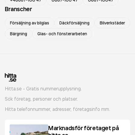
+46687-100 47
0687-100 47
0687-10047
Branscher
Försäljning av bilglas
Däckförsäljning
Bilverkstäder
Bärgning
Glas- och fönsterarbeten
Hitta.se - Gratis nummerupplysning.
Sök företag, personer och platser.
Hitta telefonnummer, adresser, företagsinfo mm.
Marknadsför företaget på