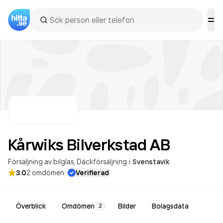
Kårwiks Bilverkstad
AB
Försäljning av bilglas
Däckförsäljning
i
Svenstavik
·
3.0
2
omdömen
Verifierad
Överblick
Omdömen
Bilder
Bolagsdata
2