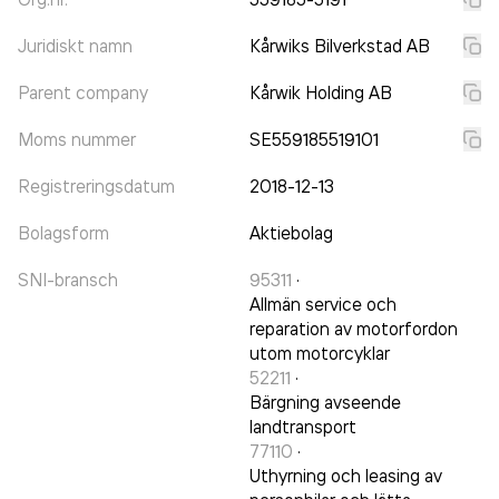
Juridiskt namn
Kårwiks Bilverkstad AB
Parent company
Kårwik Holding AB
Moms nummer
SE559185519101
Registreringsdatum
2018-12-13
Bolagsform
Aktiebolag
SNI-bransch
95311
·
Allmän service och
reparation av motorfordon
utom motorcyklar
52211
·
Bärgning avseende
landtransport
77110
·
Uthyrning och leasing av