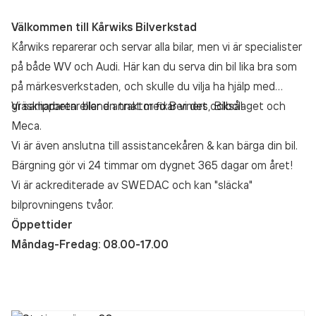
Välkommen till Kårwiks Bilverkstad
Kårwiks reparerar och servar alla bilar, men vi är specialister
på både WV och Audi. Här kan du serva din bil lika bra som
på märkesverkstaden, och skulle du vilja ha hjälp med
gräsklipparen eller en traktor fixar vi det också!
Vi samarbetar bland annat med Berners, Bilbolaget och
Meca.
Vi är även anslutna till assistancekåren & kan bärga din bil.
Bärgning gör vi 24 timmar om dygnet 365 dagar om året!
Vi är ackrediterade av SWEDAC och kan "släcka"
bilprovningens tvåor.
Öppettider
Måndag-Fredag: 08.00-17.00