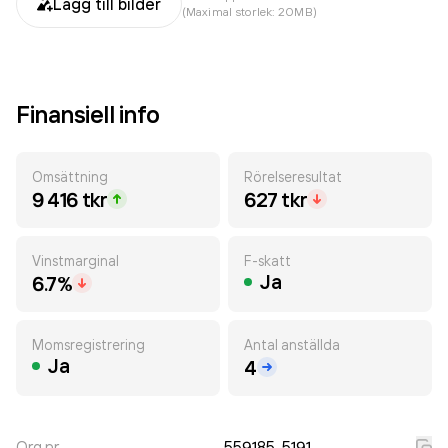
Lägg till bilder
(Maximal storlek: 20MB)
Finansiell info
Omsättning
Rörelseresultat
9 416 tkr
627 tkr
Vinstmarginal
F-skatt
Ja
6.7%
Momsregistrering
Antal anställda
Ja
4
Org.nr.
559185-5191