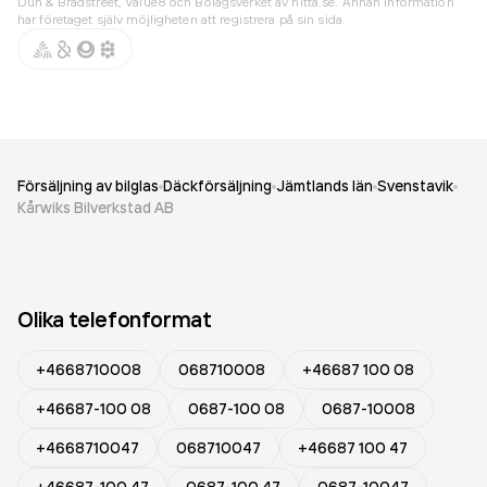
Dun & Bradstreet, Value8 och Bolagsverket av hitta.se. Annan information
har företaget själv möjligheten att registrera på sin sida.
Försäljning av bilglas
Däckförsäljning
Jämtlands län
Svenstavik
Kårwiks Bilverkstad AB
Olika telefonformat
+4668710008
068710008
+46687 100 08
+46687-100 08
0687-100 08
0687-10008
+4668710047
068710047
+46687 100 47