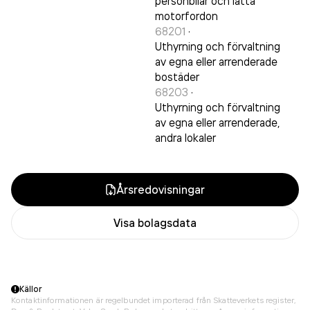
personbilar och lätta
motorfordon
68201
·
Uthyrning och förvaltning
av egna eller arrenderade
bostäder
68203
·
Uthyrning och förvaltning
av egna eller arrenderade,
andra lokaler
Årsredovisningar
Visa bolagsdata
Källor
Kontaktinformationen är regelbundet importerad från Skatteverkets register,