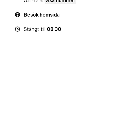
021-
12 85
Visa nummer
Besök hemsida
Stängt
till
08:00