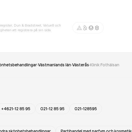
register, Dun & Bradstreet, Value8 och
gheten att registrera på sin sida.
önhetsbehandlingar
Västmanlands län
Västerås
Klinik Fothälsan
+4621-12 85 95
021-12 85 95
021-128595
ndra skönhetsbehandlingar
Partihandel med parfym och kosmetik