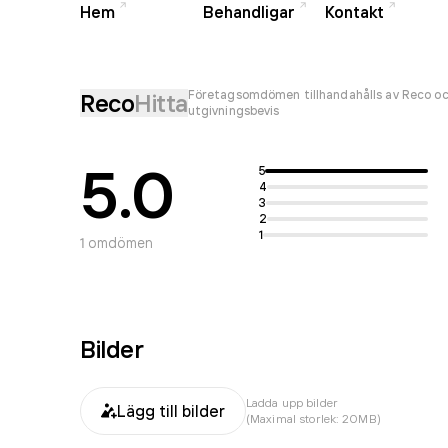
Hem
Behandligar
Kontakt
Företagsomdömen tillhandahålls av Reco oc
Reco
Hitta
utgivningsbevis
5.0
5
4
3
2
1
1
omdömen
Bilder
Ladda upp bilder
Lägg till bilder
(Maximal storlek: 20MB)