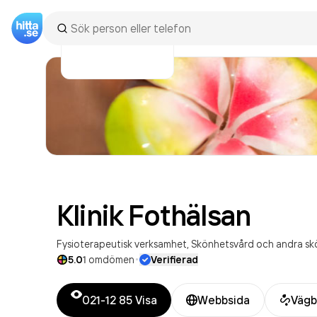
Klinik
Fothälsan
Fysioterapeutisk verksamhet
Skönhetsvård och andra sk
·
5.0
1
omdömen
Verifierad
021-12 85
Visa
Webbsida
Vägb