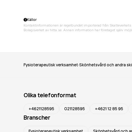
Källor
Kontaktinformationen är regelbundet importerad från Skatteverkets 
Bolagsverket av hitta.se. Annan information har företaget själv möjli
Fysioterapeutisk verksamhet
Skönhetsvård och andra sk
Olika telefonformat
+4621128595
021128595
+4621 12 85 95
Branscher
Fysioterapeutisk verksamhet
Skönhetsvård och a