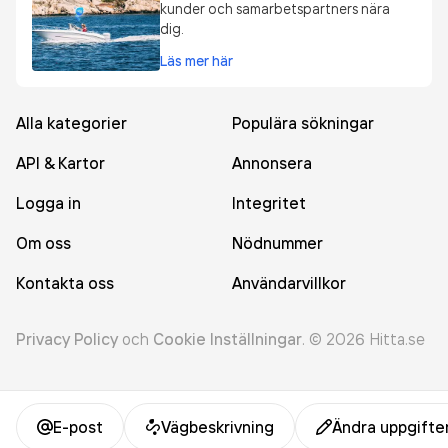
kunder och samarbetspartners nära
dig.
Läs mer här
Alla kategorier
Populära sökningar
API & Kartor
Annonsera
Logga in
Integritet
Om oss
Nödnummer
Kontakta oss
Användarvillkor
Privacy Policy
och
Cookie Inställningar
.
©
2026
Hitta.se
E-post
Vägbeskrivning
Ändra uppgifte