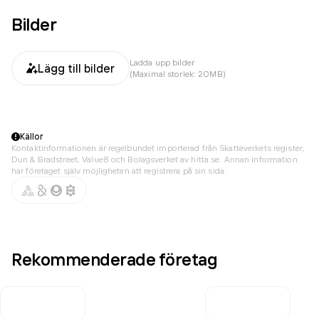
Bilder
Ladda upp bilder
Lägg till bilder
(Maximal storlek: 20MB)
Källor
Kontaktinformationen är regelbundet importerad från Skatteverkets register,
Dun & Bradstreet, Value8 och Bolagsverket av hitta.se. Annan information
har företaget själv möjligheten att registrera på sin sida.
Rekommenderade företag