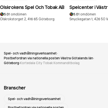
Olskrokens Spel Och Tobak AB
Spelcenter i Väst
5.0
1
omdömen
5.0
1
omdömen
Olskrokstorget 2,
416 65
Göteborg
Smyckegatan 1,
426 50
V
Spel- och vadhållningsverksamhet
Postbefordran via nationella posten
Västra Götalands län
Göteborg
Kortedala City Tobak Kommanditbolag
Branscher
Spel- och vadhållningsverksamhet
Postbefordran via nationella posten