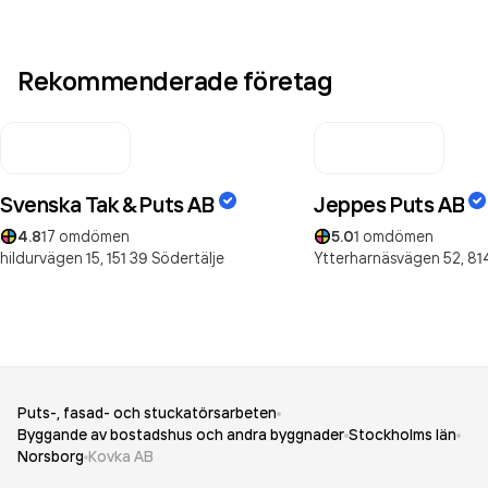
Rekommenderade företag
Svenska Tak & Puts AB
Jeppes Puts AB
4.8
17
omdömen
5.0
1
omdömen
hildurvägen 15,
151 39
Södertälje
Ytterharnäsvägen 52,
81
Puts-, fasad- och stuckatörsarbeten
Byggande av bostadshus och andra byggnader
Stockholms län
Norsborg
Kovka AB