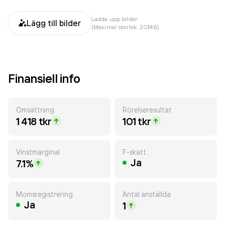
Ladda upp bilder
Lägg till bilder
(Maximal storlek: 20MB)
Finansiell info
Omsättning
Rörelseresultat
1 418 tkr
101 tkr
Vinstmarginal
F-skatt
Ja
7.1%
Momsregistrering
Antal anställda
Ja
1