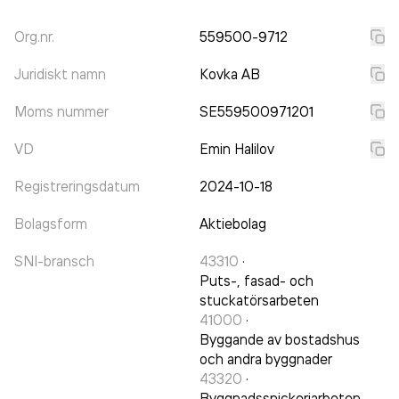
Org.nr.
559500-9712
Juridiskt namn
Kovka AB
Moms nummer
SE559500971201
VD
Emin Halilov
Registreringsdatum
2024-10-18
Bolagsform
Aktiebolag
SNI-bransch
43310
·
Puts-, fasad- och
stuckatörsarbeten
41000
·
Byggande av bostadshus
och andra byggnader
43320
·
Byggnadssnickeriarbeten