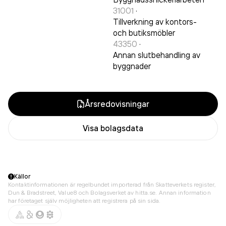
31001
·
Tillverkning av kontors-
och butiksmöbler
43350
·
Annan slutbehandling av
byggnader
Årsredovisningar
Visa bolagsdata
Källor
Kontaktinformationen är regelbundet importerad från Skatteverkets register,
Dun & Bradstreet, Value8 och Bolagsverket av hitta.se. Annan information
har företaget själv möjligheten att registrera på sin sida.