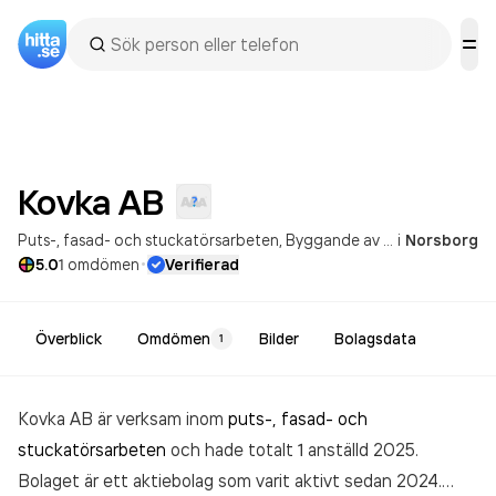
Kovka
AB
Puts-, fasad- och stuckatörsarbeten
Byggande av bostadshus och andra byggnader
i
Norsborg
·
5.0
1
omdömen
Verifierad
Överblick
Omdömen
Bilder
Bolagsdata
1
Kovka AB är verksam inom
puts-, fasad- och
stuckatörsarbeten
och hade totalt 1 anställd 2025.
Bolaget är ett aktiebolag som varit aktivt sedan 2024.