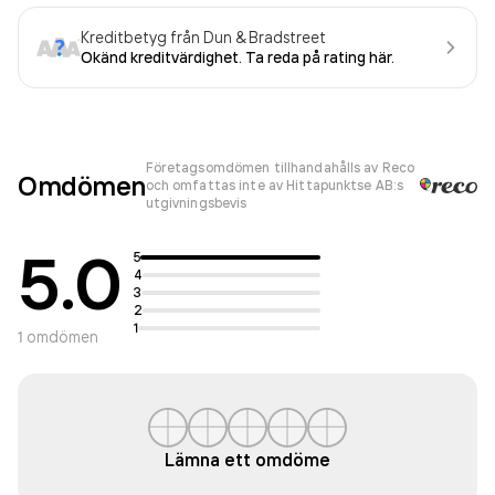
Kreditbetyg från Dun & Bradstreet
Okänd kreditvärdighet. Ta reda på rating här.
Företagsomdömen tillhandahålls av Reco
Omdömen
och omfattas inte av Hittapunktse AB:s
utgivningsbevis
5.0
5
4
3
2
1
1
omdömen
Lämna ett omdöme