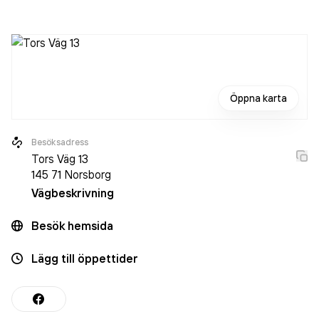
Kovka AB
omsatte 1 418 000,00 kr
senaste
räkenskapsåret (2025).
Öppna karta
Besöksadress
Tors Väg 13
145 71
Norsborg
Vägbeskrivning
Besök hemsida
Lägg till öppettider