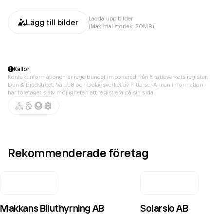
Ladda upp bilder
Lägg till bilder
(Maximal storlek: 20MB)
Källor
Kontaktinformationen är regelbundet importerad från Skatteverkets register,
Dun & Bradstreet, Value8 och Bolagsverket av hitta.se. Annan information
har företaget själv möjligheten att registrera på sin sida.
Rekommenderade företag
Makkans Biluthyrning AB
Solarsio AB