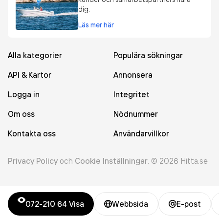
dig.
Läs mer här
Alla kategorier
Populära sökningar
API & Kartor
Annonsera
Logga in
Integritet
Om oss
Nödnummer
Kontakta oss
Användarvillkor
Privacy Policy
och
Cookie Inställningar
.
©
2026
Hitta.se
072-210 64
Visa
Webbsida
E-post