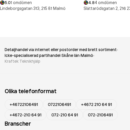
5.0
1
omdömen
4.8
4
omdömen
Lindeborgsgatan 313,
215 81
Malmö
Slättarödsgatan 2,
216 2
Detaljhandel via internet eller postorder med brett sortiment
Icke-specialiserad partihandel
Skåne län
Malmö
Kraftek Teknikhjälp
Olika telefonformat
+46722106491
0722106491
+4672 210 64 91
+4672-210 64 91
072-210 64 91
072-2106491
Branscher