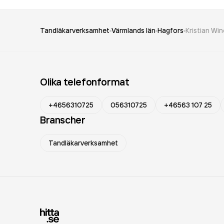
Tandläkarverksamhet
Värmlands län
Hagfors
Kristian Wi
Olika telefonformat
+4656310725
056310725
+46563 107 25
Branscher
Tandläkarverksamhet