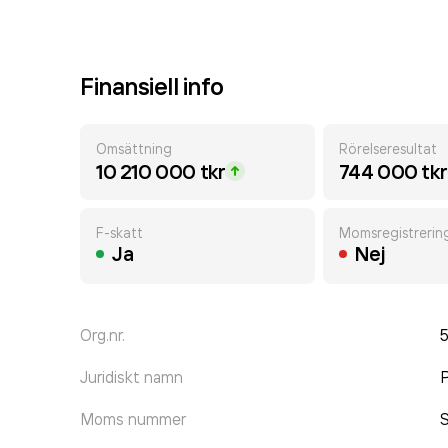
Finansiell info
Omsättning
Rörelseresultat
10 210 000 tkr
744 000 tkr
F-skatt
Momsregistrerin
Ja
Nej
Org.nr.
Juridiskt namn
P
Moms nummer