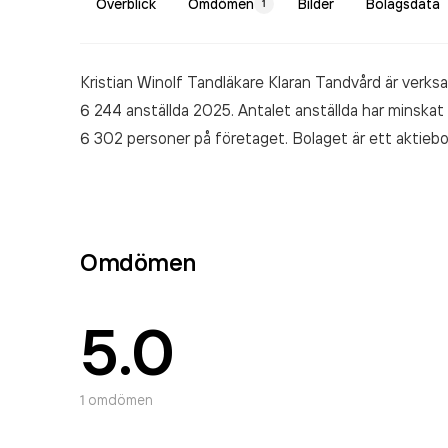
Överblick
Omdömen
Bilder
Bolagsdata
1
Kristian Winolf Tandläkare Klaran Tandvård är verk
6 244 anställda 2025. Antalet anställda har minsk
6 302 personer på företaget. Bolaget är ett aktiebol
Tandläkare Klaran Tandvård
omsatte 10 210 000 0
Omdömen
5.0
1
omdömen