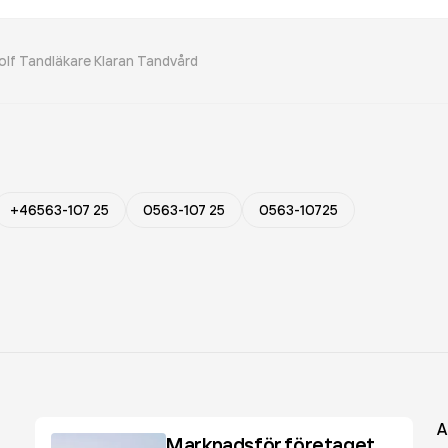
nolf Tandläkare Klaran Tandvård
+46563-107 25
0563-107 25
0563-10725
A
Marknadsför företaget