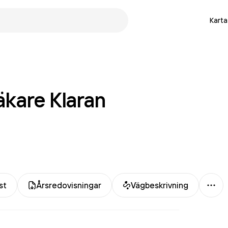
Karta
äkare Klaran
Mer
st
Årsredovisningar
Vägbeskrivning