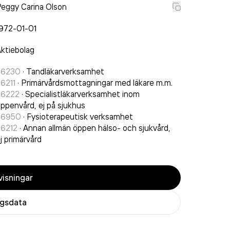
eggy Carina Olson
972-01-01
ktiebolag
86230
·
Tandläkarverksamhet
6211
·
Primärvårdsmottagningar med läkare m.m.
86222
·
Specialistläkarverksamhet inom
ppenvård, ej på sjukhus
86950
·
Fysioterapeutisk verksamhet
86212
·
Annan allmän öppen hälso- och sjukvård,
j primärvård
isningar
agsdata