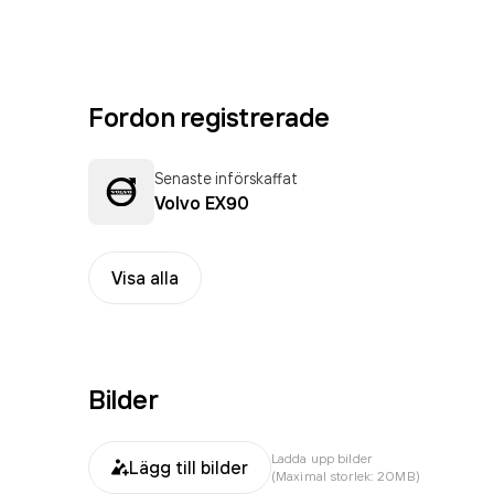
Fordon registrerade
Senaste införskaffat
Volvo EX90
Visa alla
Bilder
Ladda upp bilder
Lägg till bilder
(Maximal storlek: 20MB)