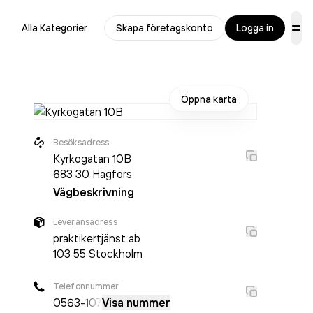
Alla Kategorier
Skapa företagskonto
Logga in
Öppna karta
Besöksadress
Kyrkogatan 10B
683 30
Hagfors
Vägbeskrivning
Leveransadress
praktikertjänst ab
103 55
Stockholm
Telefonnummer
0563
-107
Visa nummer