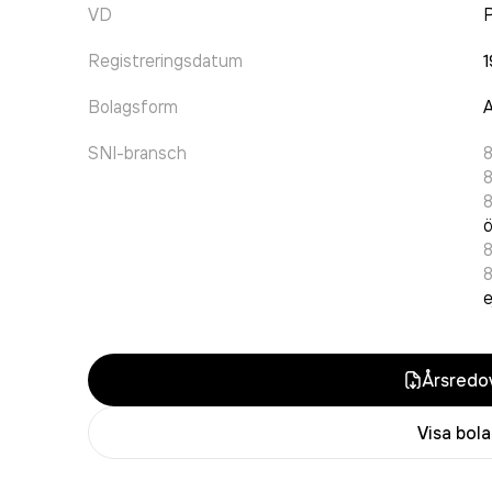
VD
P
Registreringsdatum
1
Bolagsform
A
SNI-bransch
8
ö
e
Årsredov
Visa bol