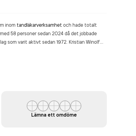
sam inom
tandläkarverksamhet
och hade totalt
at med 58 personer sedan 2024 då det jobbade
ag som varit aktivt sedan 1972. Kristian Winolf
00,00 kr
senaste räkenskapsåret (2025).
Lämna ett omdöme