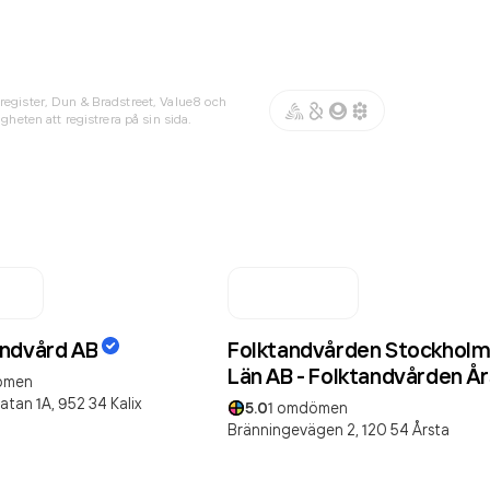
register, Dun & Bradstreet, Value8 och
gheten att registrera på sin sida.
ndvård AB
Folktandvården Stockholm
Län AB - Folktandvården År
ömen
atan 1A,
952 34
Kalix
5.0
1
omdömen
Bränningevägen 2,
120 54
Årsta