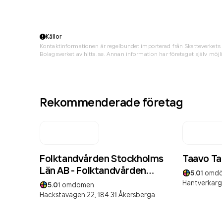
Källor
Kontaktinformationen är regelbundet importerad från Skatteverkets 
Bolagsverket av hitta.se. Annan information har företaget själv möjli
Rekommenderade företag
Folktandvården Stockholms
Taavo Ta
Län AB - Folktandvården
5.0
1
omd
Åkersberga
Hantverkarg
5.0
1
omdömen
Hackstavägen 22,
184 31
Åkersberga