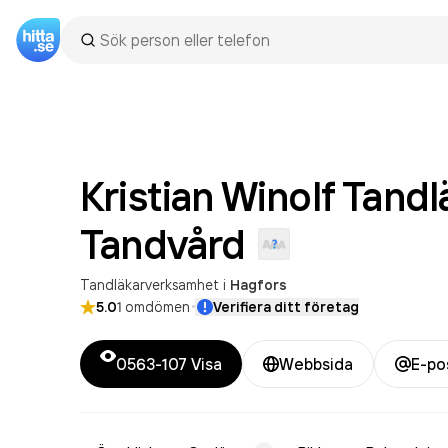
Kristian Winolf Tandl
Tandvård
Tandläkarverksamhet
i
Hagfors
·
5.0
1
omdömen
Verifiera ditt företag
0563-107
Visa
Webbsida
E-po