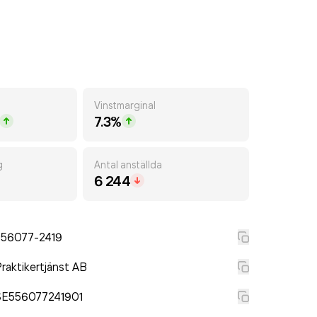
Vinstmarginal
7.3%
g
Antal anställda
6 244
556077-2419
raktikertjänst AB
SE556077241901