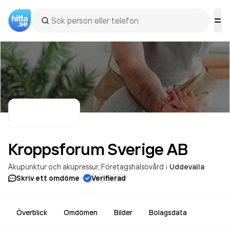
Kroppsforum Sverige
AB
Akupunktur och akupressur
Företagshälsovård
i
Uddevalla
·
Skriv ett omdöme
Verifierad
Överblick
Omdömen
Bilder
Bolagsdata