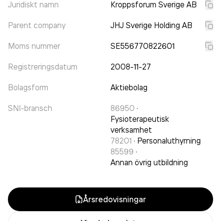
Juridiskt namn
Kroppsforum Sverige AB
Parent company
JHJ Sverige Holding AB
Moms nummer
SE556770822601
Registreringsdatum
2008-11-27
Bolagsform
Aktiebolag
SNI-bransch
86950
·
Fysioterapeutisk
verksamhet
78201
·
Personaluthyrning
85599
·
Annan övrig utbildning
Årsredovisningar