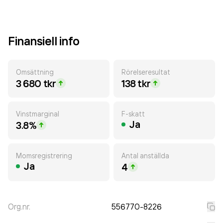
Finansiell info
Omsättning
Rörelseresultat
3 680 tkr
138 tkr
Vinstmarginal
F-skatt
Ja
3.8%
Momsregistrering
Antal anställda
Ja
4
Org.nr.
556770-8226