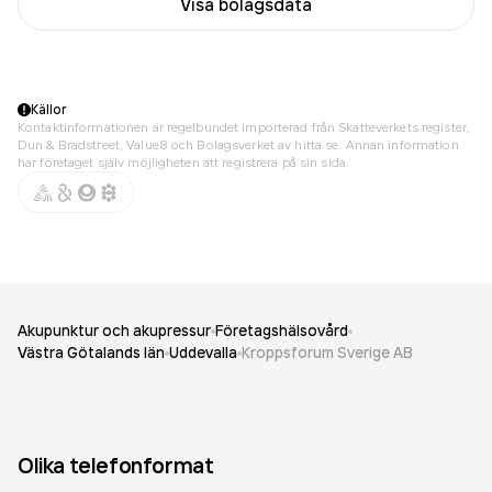
Visa bolagsdata
Källor
Kontaktinformationen är regelbundet importerad från Skatteverkets register,
Dun & Bradstreet, Value8 och Bolagsverket av hitta.se. Annan information
har företaget själv möjligheten att registrera på sin sida.
Akupunktur och akupressur
Företagshälsovård
Västra Götalands län
Uddevalla
Kroppsforum Sverige AB
Olika telefonformat