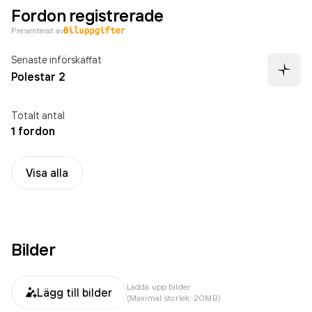
Fordon registrerade
Presenterat av
Senaste införskaffat
Polestar 2
Totalt antal
1 fordon
Visa alla
Bilder
Ladda upp bilder
Lägg till bilder
(Maximal storlek: 20MB)