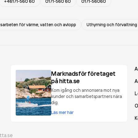
+46171-560 60
0171-560 60
0171-56060
gsarbeten för värme, vatten och avlopp
Uthyrning och förvaltning 
A
Marknadsför företaget
på hitta.se
A
Kom igång och annonsera mot nya
L
kunder och samarbetspartners nära
dig.
O
Läs mer här
K
tta.se