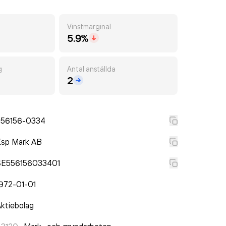
Vinstmarginal
5.9%
g
Antal anställda
2
556156-0334
Ksp Mark AB
SE556156033401
972-01-01
ktiebolag