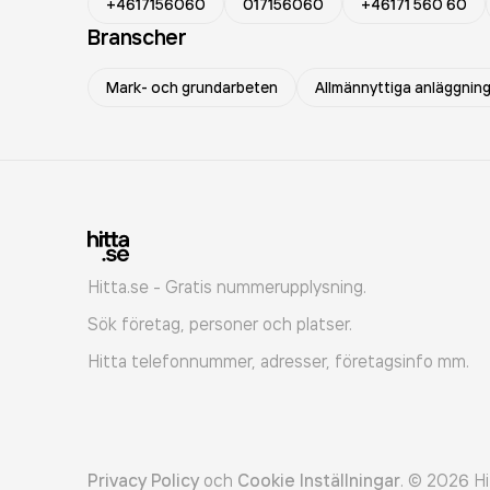
+4617156060
017156060
+46171 560 60
Branscher
Mark- och grundarbeten
Allmännyttiga anläggnin
Hitta.se - Gratis nummerupplysning.
Sök företag, personer och platser.
Hitta telefonnummer, adresser, företagsinfo mm.
Privacy Policy
och
Cookie Inställningar
.
©
2026
Hi