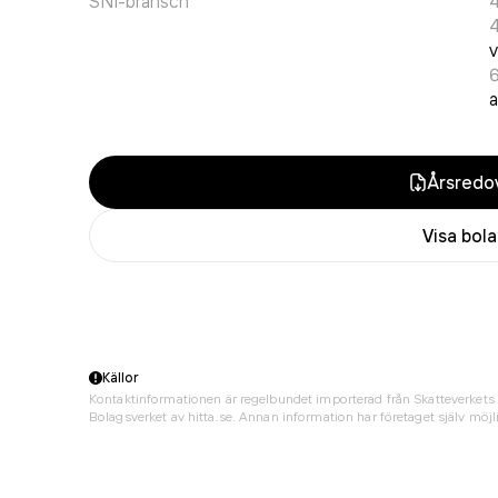
SNI-bransch
v
a
Årsredov
Visa bol
Källor
Kontaktinformationen är regelbundet importerad från Skatteverkets 
Bolagsverket av hitta.se. Annan information har företaget själv möjli