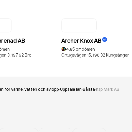
prenad AB
Archer Knox AB
ömen
4.8
5
omdömen
gen 3,
197 92
Bro
Örtugsvägen 15,
196 32
Kungsängen
n för värme, vatten och avlopp
Uppsala län
Bålsta
Ksp Mark AB