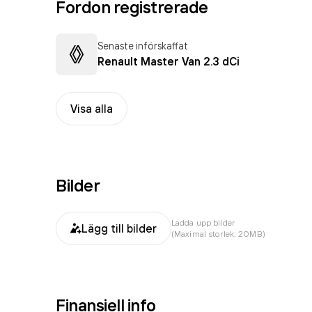
Fordon registrerade
Senaste införskaffat
Renault Master Van 2.3 dCi
Visa alla
Bilder
Ladda upp bilder
Lägg till bilder
(Maximal storlek: 20MB)
Finansiell info