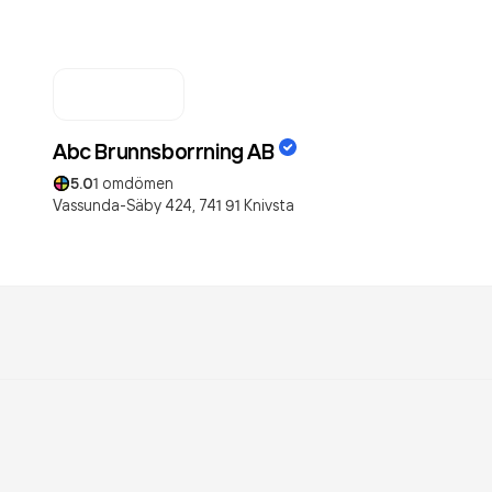
Abc Brunnsborrning AB
5.0
1
omdömen
Vassunda-Säby 424,
741 91
Knivsta