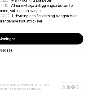
43120
·
Mark- och grundarbeten
42210
·
Allmännyttiga anläggningsarbeten för
ärme, vatten och avlopp
68202
·
Uthyrning och förvaltning av egna eller
rrenderade industrilokaler
isningar
agsdata
register, Dun & Bradstreet, Value8 och
gheten att registrera på sin sida.