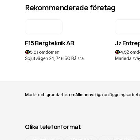
Rekommenderade företag
F15 Bergteknik AB
Jz Entre
5.0
1
omdömen
4.5
2
omd
Spjutvägen 24,
746 50
Bålsta
Mariedalsvä
Mark- och grundarbeten
Allmännyttiga anläggningsarbete
Olika telefonformat