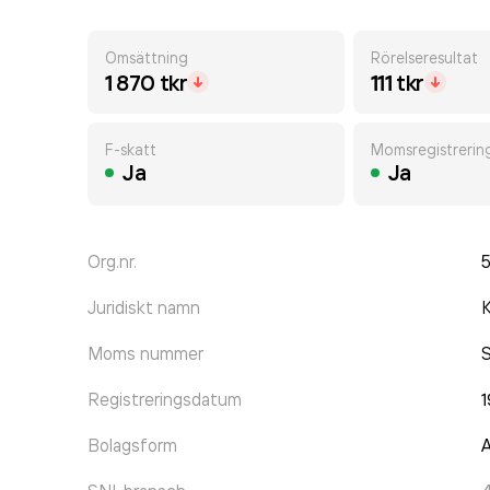
Omsättning
Rörelseresultat
1 870 tkr
111 tkr
F-skatt
Momsregistrerin
Ja
Ja
Org.nr.
Juridiskt namn
Moms nummer
Registreringsdatum
1
Bolagsform
A