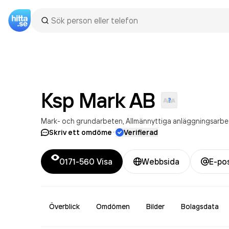
Ksp Mark
AB
Mark- och grundarbeten
Allmännyttiga anläggningsarbe
·
Skriv ett omdöme
Verifierad
0171-560
Visa
Webbsida
E-po
Överblick
Omdömen
Bilder
Bolagsdata