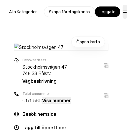
Alla Kategorier
Skapa företagskonto
Logga in
Öppna karta
Besöksadress
Stockholmsvägen 47
746 33
Bålsta
Vägbeskrivning
Telefonnummer
0171
-560
Visa nummer
Besök hemsida
Lägg till öppettider