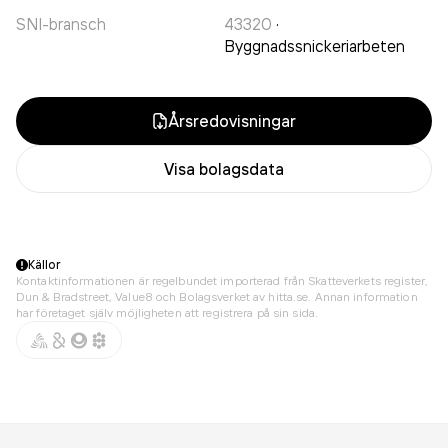
SNI-bransch
43320
·
Byggnadssnickeriarbeten
Årsredovisningar
Visa bolagsdata
Källor
Kontaktinformationen är regelbundet importerad från Skatteverkets register,
Dun & Bradstreet, Value8 och Bolagsverket av hitta.se. Annan information
har företaget själv möjligheten att registrera på sin sida.