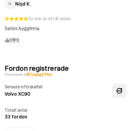
Nöjd K.
N
för mer än ett år sedan
Seriös byggfirma.
0
2
Fordon registrerade
Presenterat av
Senaste införskaffat
Volvo XC90
Totalt antal
33 fordon