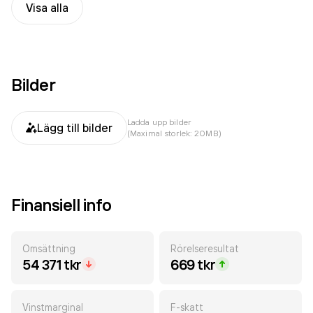
Visa alla
Bilder
Ladda upp bilder
Lägg till bilder
(Maximal storlek: 20MB)
Finansiell info
Omsättning
Rörelseresultat
54 371 tkr
669 tkr
Vinstmarginal
F-skatt