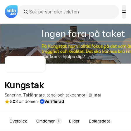
Kungstak
Sanering
Takläggare, tegel och takpannor
i
Billdal
·
5.0
3
omdömen
Verifierad
Överblick
Omdömen
Bilder
Bolagsdata
3