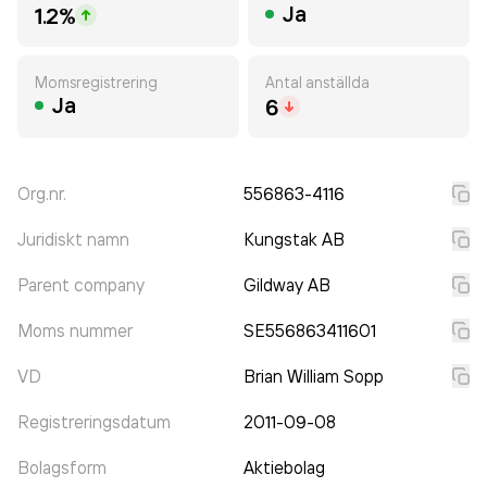
Ja
1.2%
Momsregistrering
Antal anställda
Ja
6
Org.nr.
556863-4116
Juridiskt namn
Kungstak AB
Parent company
Gildway AB
Moms nummer
SE556863411601
VD
Brian William Sopp
Registreringsdatum
2011-09-08
Bolagsform
Aktiebolag