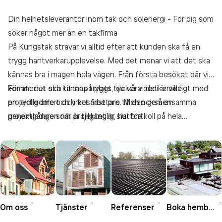
Din helhetsleverantör inom tak och solenergi - För dig som
söker något mer än en takfirma
På Kungstak strävar vi alltid efter att kunden ska få en
trygg hantverkarupplevelse. Med det menar vi att det ska
kännas bra i magen hela vägen. Från första besöket där vi
kommer ut och tittar på plats, via våra dedikerade
För att det ska kännas tryggt tycker vi det är viktigt med
projektledare och yrkesarbetare till den gemensamma
en tydlig offert och ett fast pris. Men också en
genomgången när projektet är slutfört.
projektledare som är tillgänglig, har bra koll på hela
projektet och kommunicerar löpande med kunden på
daglig basis. Hos oss behöver ni aldrig jaga snickaren eller
fundera på vad som händer på taket. Det visar vi löpande
med text och bild under hela projektet.
Om oss
Tjänster
Referenser
Boka hembesök