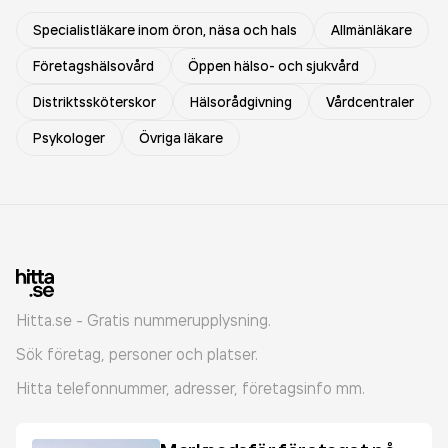
Specialistläkare inom öron, näsa och hals
Allmänläkare
Företagshälsovård
Öppen hälso- och sjukvård
Distriktssköterskor
Hälsorådgivning
Vårdcentraler
Psykologer
Övriga läkare
Hitta.se - Gratis nummerupplysning.
Sök företag, personer och platser.
Hitta telefonnummer, adresser, företagsinfo mm.