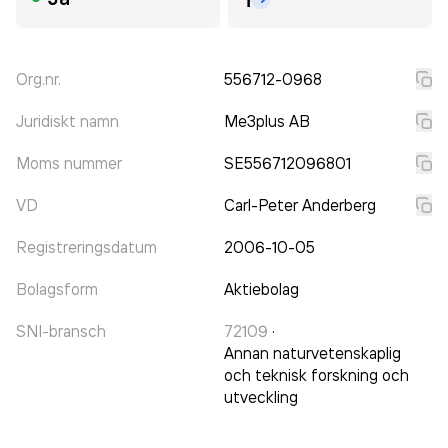
Org.nr.
556712-0968
Juridiskt namn
Me3plus AB
Moms nummer
SE556712096801
VD
Carl-Peter Anderberg
Registreringsdatum
2006-10-05
Bolagsform
Aktiebolag
SNI-bransch
72109
·
Annan naturvetenskaplig
och teknisk forskning och
utveckling