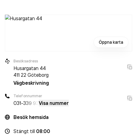
oförändrat sedan året innan. Bolaget är ett aktiebolag som
varit aktivt sedan 2006. Kvarterskliniken Husaren
omsatte
1 340 000,00 kr
senaste räkenskapsåret (2025).
Öppna karta
Besöksadress
Husargatan 44
411 22
Göteborg
Vägbeskrivning
Telefonnummer
031-
339 93
Visa nummer
Besök hemsida
Stängt
till
08:00