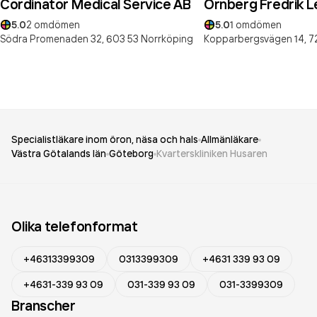
Cordinator Medical Service AB
Örnberg Fredrik Le
5.0
2
omdömen
5.0
1
omdömen
Södra Promenaden 32,
603 53
Norrköping
Kopparbergsvägen 14,
7
Specialistläkare inom öron, näsa och hals
Allmänläkare
Västra Götalands län
Göteborg
Kvarterskliniken Husaren
Olika telefonformat
+46313399309
0313399309
+4631 339 93 09
+4631-339 93 09
031-339 93 09
031-3399309
Branscher