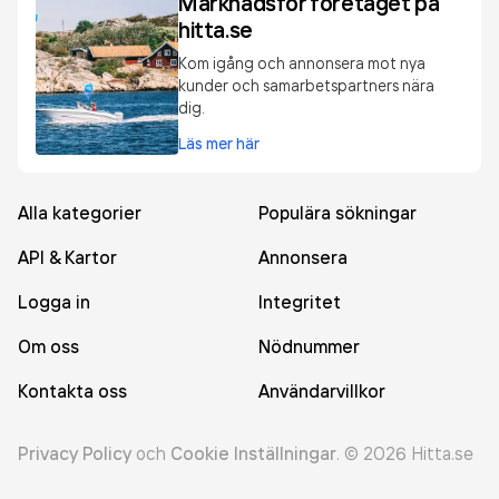
Marknadsför företaget på
hitta.se
Kom igång och annonsera mot nya
kunder och samarbetspartners nära
dig.
Läs mer här
Alla kategorier
Populära sökningar
API & Kartor
Annonsera
Logga in
Integritet
Om oss
Nödnummer
Kontakta oss
Användarvillkor
Privacy Policy
och
Cookie Inställningar
.
©
2026
Hitta.se