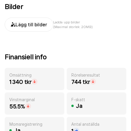
Bilder
Ladda upp bilder
Lägg till bilder
(Maximal storlek: 20MB)
Finansiell info
Omsättning
Rörelseresultat
1 340 tkr
744 tkr
Vinstmarginal
F-skatt
Ja
55.5%
Momsregistrering
Antal anställda
Ja
1