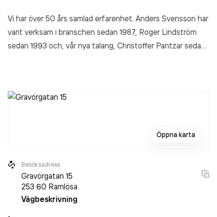
Vi har över 50 års samlad erfarenhet. Anders Svensson har
varit verksam i branschen sedan 1987, Roger Lindström
sedan 1993 och, vår nya talang, Christoffer Pantzar sedan
2009. Annika Svensson håller ställningarna vad det gäller
tidbokning med kunder, bokföring, löner m.m. Tack vare
lång och bred erfarenhet så besitter vi djup kunskap i
felsökning av alla typer av kylinstallationer, men vi är också
mycket specialiserade på värmepumpinstallationer till villor
där vi håller ledande kvalitet och besitter ett välkänt rykte.
Öppna karta
Besöksadress
Gravörgatan 15
253 60
Ramlösa
Vägbeskrivning