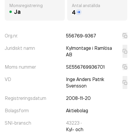
Momsregistrering
Antal anställda
Ja
4
Org.nr.
556769-9367
Juridiskt namn
Kylmontage i Ramlösa
AB
Moms nummer
SE556769936701
VD
Inge Anders Patrik
Svensson
Registreringsdatum
2008-11-20
Bolagsform
Aktiebolag
SNI-bransch
43223
·
Kyl- och