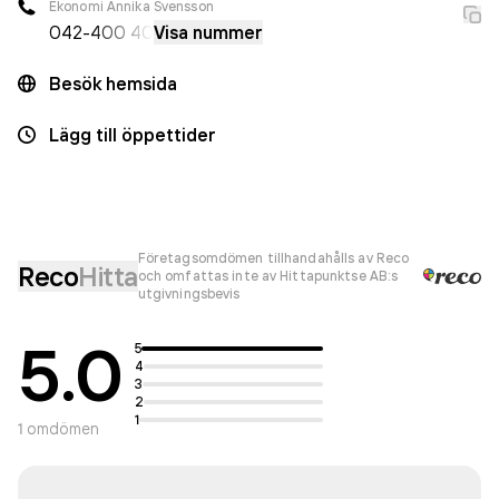
Ekonomi Annika Svensson
042-
400 40
Visa nummer
Besök hemsida
Lägg till öppettider
Företagsomdömen tillhandahålls av Reco
Reco
Hitta
och omfattas inte av Hittapunktse AB:s
utgivningsbevis
5.0
5
4
3
2
1
1
omdömen