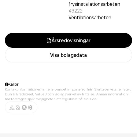
frysinstallationsarbeten
43222
·
Ventilationsarbeten
Årsredovisningar
Visa bolagsdata
Källor
Kontaktinformationen är regelbundet importerad från Skatteverkets register,
Dun & Bradstreet, Value8 och Bolagsverket av hitta.se. Annan information
har företaget själv möjligheten att registrera på sin sida.