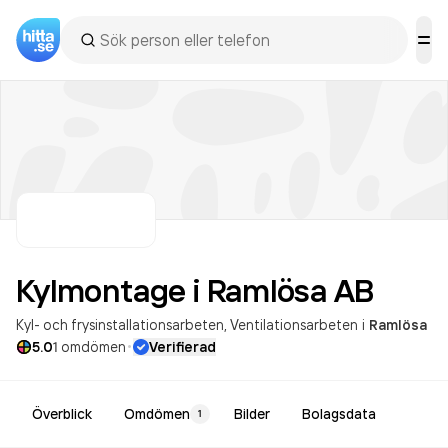
Kylmontage i Ramlösa
AB
Kyl- och frysinstallationsarbeten
Ventilationsarbeten
i
Ramlösa
·
5.0
1
omdömen
Verifierad
Överblick
Omdömen
Bilder
Bolagsdata
1