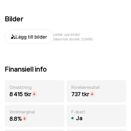
Bilder
Ladda upp bilder
Lägg till bilder
(Maximal storlek: 20MB)
Finansiell info
Omsättning
Rörelseresultat
8 415 tkr
737 tkr
Vinstmarginal
F-skatt
Ja
8.8%