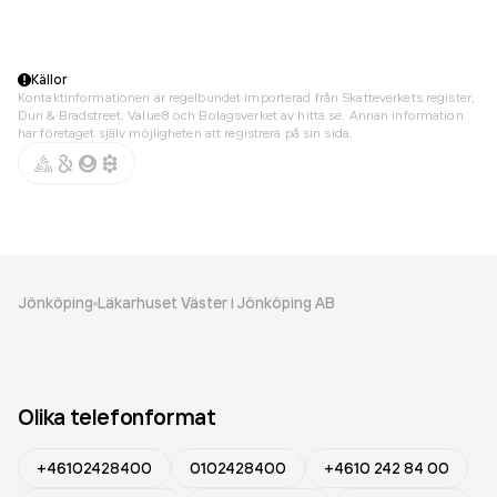
Källor
Kontaktinformationen är regelbundet importerad från Skatteverkets register,
Dun & Bradstreet, Value8 och Bolagsverket av hitta.se. Annan information
har företaget själv möjligheten att registrera på sin sida.
Jönköping
Läkarhuset Väster i Jönköping AB
Olika telefonformat
+46102428400
0102428400
+4610 242 84 00