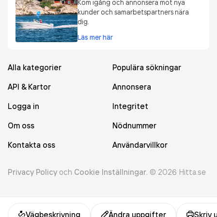
Kom igång och annonsera mot nya
kunder och samarbetspartners nära
dig.
Läs mer här
Alla kategorier
Populära sökningar
API & Kartor
Annonsera
Logga in
Integritet
Om oss
Nödnummer
Kontakta oss
Användarvillkor
Privacy Policy
och
Cookie Inställningar
.
©
2026
Hitta.se
Vägbeskrivning
Ändra uppgifter
Skriv 