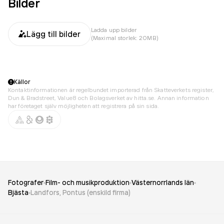
Bilder
Ladda upp bilder
Lägg till bilder
(Maximal storlek: 20MB)
Källor
Kontaktinformationen är regelbundet importerad från Skatteverkets register,
Dun & Bradstreet, Value8 och Bolagsverket av hitta.se. Annan information
har företaget själv möjligheten att registrera på sin sida.
Fotografer
Film- och musikproduktion
Västernorrlands län
Bjästa
Landfors, Pontus (enskild firma)