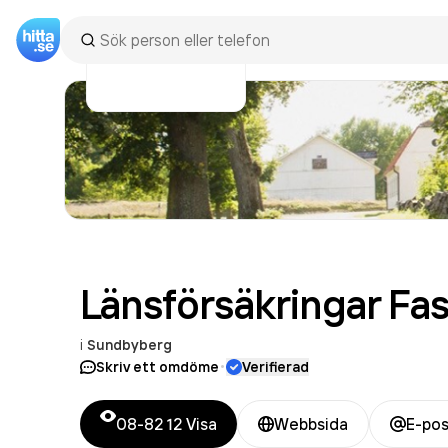
Länsförsäkringar
Fas
i
Sundbyberg
·
Skriv ett omdöme
Verifierad
08-82 12
Visa
Webbsida
E-pos