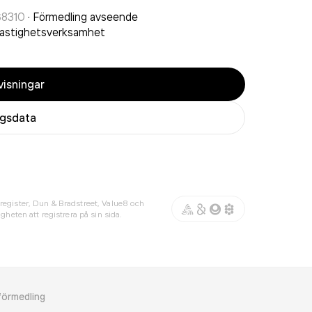
68310
·
Förmedling avseende
astighetsverksamhet
isningar
agsdata
register, Dun & Bradstreet, Value8 och
gheten att registrera på sin sida.
förmedling