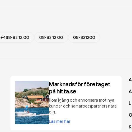
+468-82 12 00
08-82 12 00
08-821200
A
Marknadsför företaget
på hitta.se
A
Kom igång och annonsera mot nya
L
kunder och samarbetspartners nära
dig.
O
Läs mer här
K