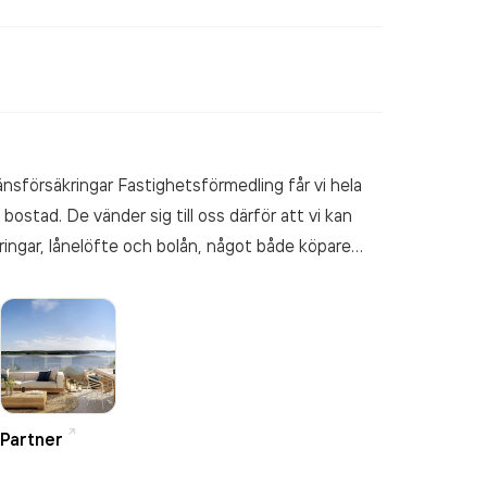
nsförsäkringar Fastighetsförmedling får vi hela
bostad. De vänder sig till oss därför att vi kan
ingar, lånelöfte och bolån, något både köpare
ringar som ägs av sina kunder och styrs av sunda
du vill sälja eller köpa en bostad här i trakten har
Solna-Sundbyberg!
Partner