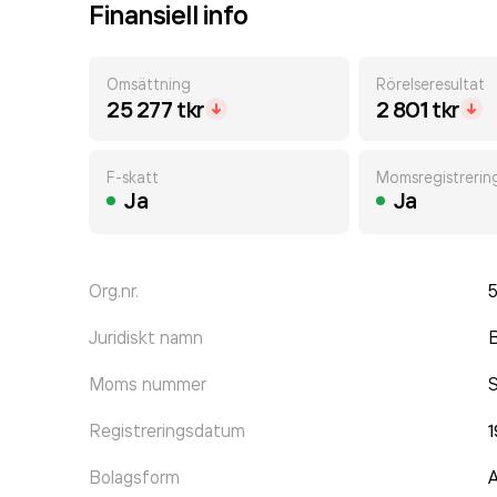
Finansiell info
Omsättning
Rörelseresultat
25 277 tkr
2 801 tkr
F-skatt
Momsregistrerin
Ja
Ja
Org.nr.
Juridiskt namn
Moms nummer
Registreringsdatum
1
Bolagsform
A