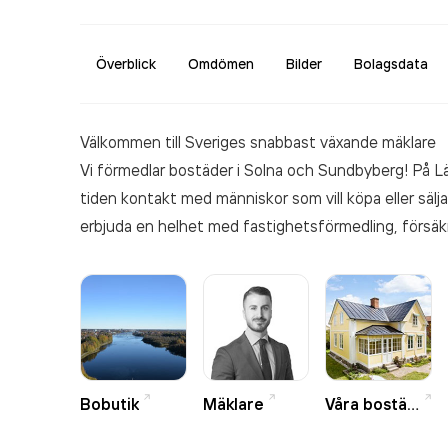
Överblick
Omdömen
Bilder
Bolagsdata
Välkommen till Sveriges snabbast växande mäklare
Vi förmedlar bostäder i Solna och Sundbyberg! På Lä
tiden kontakt med människor som vill köpa eller sälja 
erbjuda en helhet med fastighetsförmedling, försäkr
och säljare vinner på. Vi tillhör nämligen Länsförsäk
värderingar om närhet, nytta och långsiktighet. Så om 
du kommit rätt. Välkommen till din lokala mäklare i 
Bobutik
Mäklare
Våra bostäder