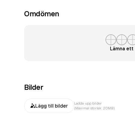
Omdömen
Lämna et
Bilder
Ladda upp bilder
Lägg till bilder
(Maximal storlek: 20MB)