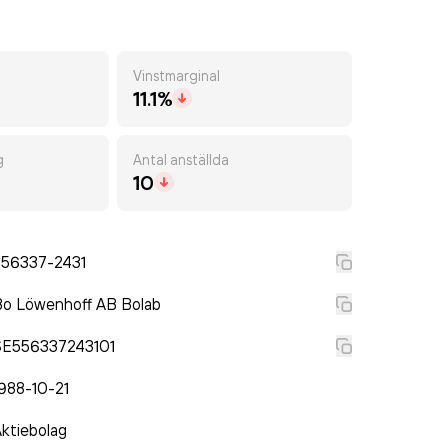
Vinstmarginal
11.1%
g
Antal anställda
10
556337-2431
Bo Löwenhoff AB Bolab
SE556337243101
988-10-21
ktiebolag