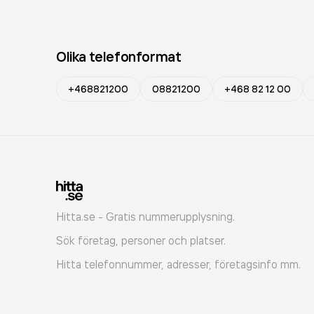
Olika telefonformat
+468821200
08821200
+468 82 12 00
Hitta.se - Gratis nummerupplysning.
Sök företag, personer och platser.
Hitta telefonnummer, adresser, företagsinfo mm.