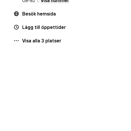
08-8
2 12
Visa nummer
Besök hemsida
Lägg till öppettider
Visa alla
3
platser