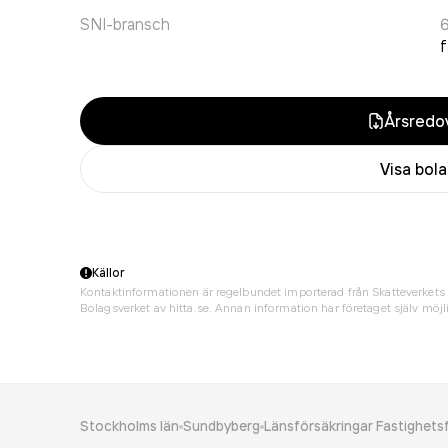
SNI-bransch
f
Årsredov
Visa bol
Källor
Kontaktinformationen är regelbundet importerad från Skatteverkets 
Bolagsverket av hitta.se. Annan information har företaget själv möjli
Stockholms län
Sundbyberg
Länsförsäkringar Fastighets