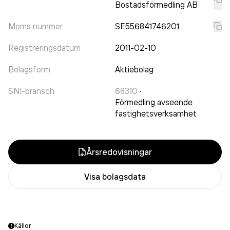
Bostadsförmedling AB
Moms nummer
SE556841746201
Registreringsdatum
2011-02-10
Bolagsform
Aktiebolag
SNI-bransch
68310
·
Förmedling avseende
fastighetsverksamhet
Årsredovisningar
Visa bolagsdata
Källor