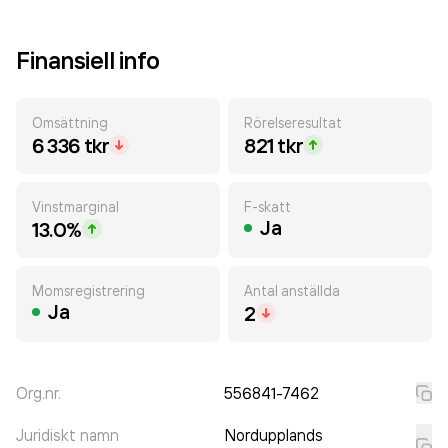
Finansiell info
Omsättning
Rörelseresultat
6 336 tkr
821 tkr
Vinstmarginal
F-skatt
Ja
13.0%
Momsregistrering
Antal anställda
Ja
2
Org.nr.
556841-7462
Juridiskt namn
Nordupplands