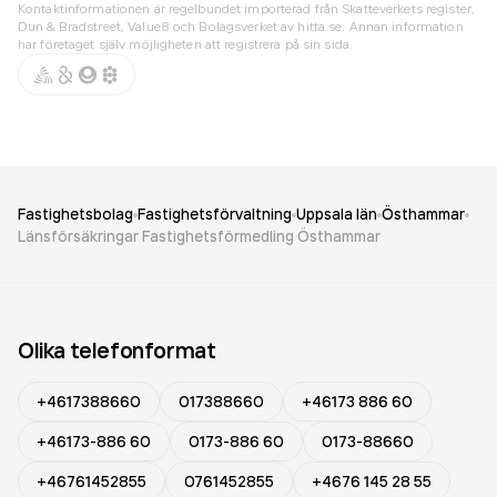
Kontaktinformationen är regelbundet importerad från Skatteverkets register,
Dun & Bradstreet, Value8 och Bolagsverket av hitta.se. Annan information
har företaget själv möjligheten att registrera på sin sida.
Fastighetsbolag
Fastighetsförvaltning
Uppsala län
Östhammar
Länsförsäkringar Fastighetsförmedling Östhammar
Olika telefonformat
+4617388660
017388660
+46173 886 60
+46173-886 60
0173-886 60
0173-88660
+46761452855
0761452855
+4676 145 28 55