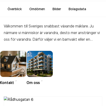
Överblick
Omdömen
Bilder
Bolagsdata
Välkommen till Sveriges snabbast växande mäklare. Ju
närmare vi människor är varandra, desto mer anstränger vi
oss för varandra. Därför väljer vi en barnvakt eller en
hantverkare vi känner. Vi tror att de bryr sig mer, gör ett
lite bättre jobb. Kanske är det förklaringen till varför
Länsförsäkringar växer snabbare än någon annan, att färre
och färre tror att en skräddarsydd kostym, stora ord och
en klädsam solbränna är löften om kvalitet. De litar på en
fastighetsmäklare som tillhör en organisation som ägs av
Kontakt
Om oss
sina kunder. Den mäklare som lever med och känner sina
kunder jobbar lite hårdare för dem.