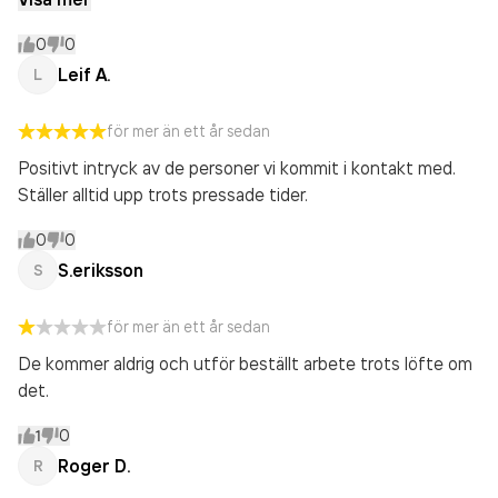
komma men kommer inte! Kommer aldrig mer att anlita
detta företaget! Vi var i kontakt med dom för 3 veckor
0
0
sedan,- vi kommer i morgon, har inte kommit än!
Leif A.
L
Rekommenderar ej detta företaget!!! Tur att det finns
andra seriösa filmer. Jan starkt rekommendera Robert i
för mer än ett år sedan
Värmskog!
Positivt intryck av de personer vi kommit i kontakt med.
Ställer alltid upp trots pressade tider.
0
0
S.eriksson
S
för mer än ett år sedan
De kommer aldrig och utför beställt arbete trots löfte om
det.
1
0
Roger D.
R