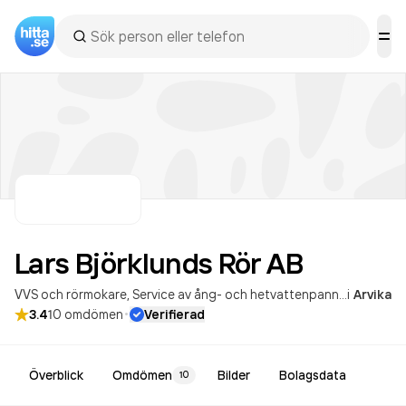
Lars Björklunds Rör
AB
VVS och rörmokare
Service av ång- och hetvattenpannor
i
Arvika
·
3.4
10
omdömen
Verifierad
Överblick
Omdömen
Bilder
Bolagsdata
10