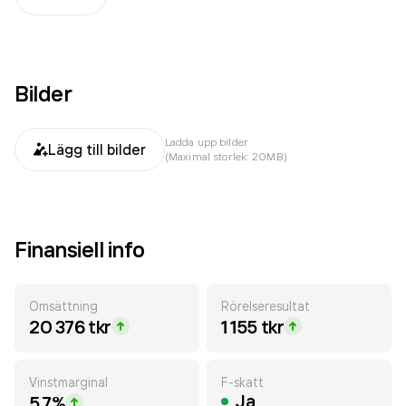
Bilder
Ladda upp bilder
Lägg till bilder
(Maximal storlek: 20MB)
Finansiell info
Omsättning
Rörelseresultat
20 376 tkr
1 155 tkr
Vinstmarginal
F-skatt
Ja
5.7%