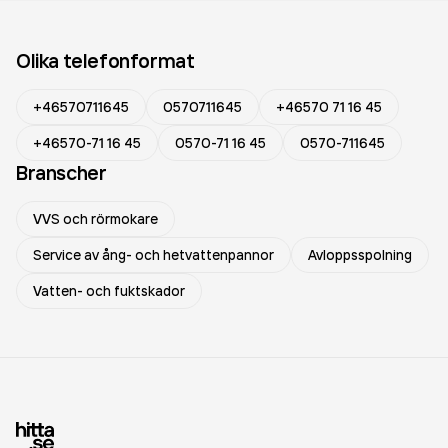
Olika telefonformat
+46570711645
0570711645
+46570 71 16 45
+46570-71 16 45
0570-71 16 45
0570-711645
Branscher
VVS och rörmokare
Service av ång- och hetvattenpannor
Avloppsspolning
Vatten- och fuktskador