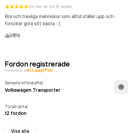
för mer än ett år sedan
Bra och trevliga människor som alltid ställer upp och
försöker göra sitt bästa :-)
0
4
Fordon registrerade
Presenterat av
Senaste införskaffat
Volkswagen Transporter
Totalt antal
12 fordon
Visa alla