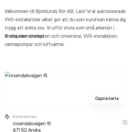
Välkommen till Björklunds Rör AB, Lars! Vi är auktoriserade
VVS-installatörer vilket gör att du som kund kan känna dig
trygg att anlita oss. Vi utför stora som små arbeten i
Arvika med omnejd.
Vi erbjuder rörarbeten och rörservice, VVS-installation,
värmepumpar och luftvärme.
Öppna karta
Besöksadress
rosendalsvägen 15
671 50
Arvika