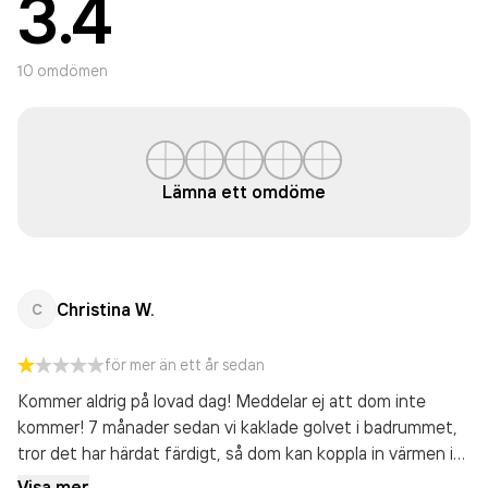
3.4
10
omdömen
Lämna ett omdöme
Christina W.
C
för mer än ett år sedan
Kommer aldrig på lovad dag! Meddelar ej att dom inte
kommer! 7 månader sedan vi kaklade golvet i badrummet,
tror det har härdat färdigt, så dom kan koppla in värmen i
golvet. Långa förseningar på vårt badrum, då dom lovat att
Visa mer