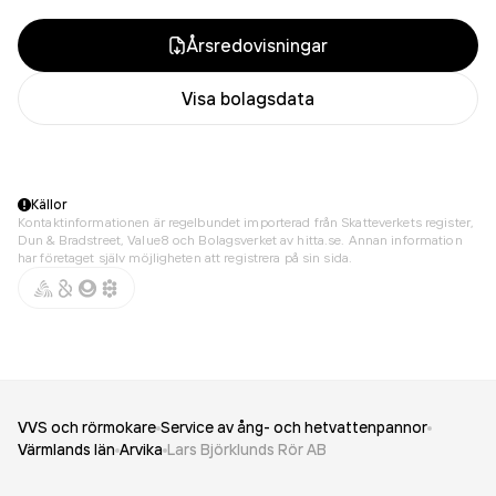
Årsredovisningar
Visa bolagsdata
Källor
Kontaktinformationen är regelbundet importerad från Skatteverkets register,
Dun & Bradstreet, Value8 och Bolagsverket av hitta.se. Annan information
har företaget själv möjligheten att registrera på sin sida.
VVS och rörmokare
Service av ång- och hetvattenpannor
Värmlands län
Arvika
Lars Björklunds Rör AB