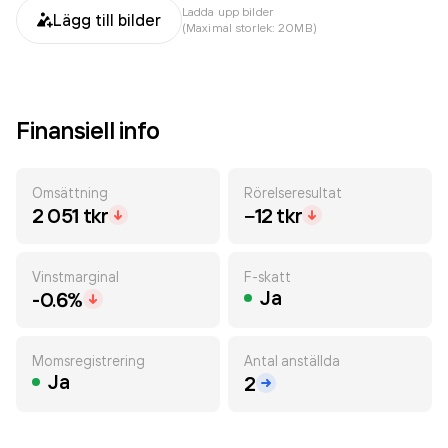
Ladda upp bilder
Lägg till bilder
(Maximal storlek: 20MB)
Finansiell info
Omsättning
Rörelseresultat
2 051 tkr
−12 tkr
Vinstmarginal
F-skatt
Ja
-0.6%
Momsregistrering
Antal anställda
Ja
2