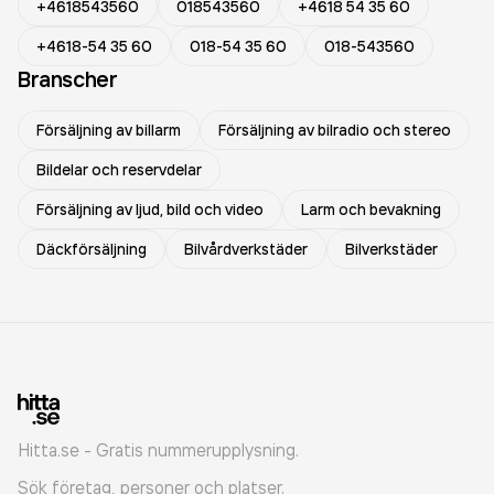
+4618543560
018543560
+4618 54 35 60
+4618-54 35 60
018-54 35 60
018-543560
Branscher
Försäljning av billarm
Försäljning av bilradio och stereo
Bildelar och reservdelar
Försäljning av ljud, bild och video
Larm och bevakning
Däckförsäljning
Bilvårdverkstäder
Bilverkstäder
Hitta.se - Gratis nummerupplysning.
Sök företag, personer och platser.