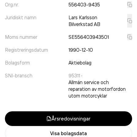
Org.nr.
556403-9435
Juridiskt namn
Lars Karlsson
Bilverkstad AB
Moms nummer
SE556403943501
Registreringsdatum
1990-12-10
Bolagsform
Aktiebolag
SNI-bransch
95311
·
Allmän service och
reparation av motorfordon
utom motorcyklar
Årsredovisningar
Visa bolagsdata