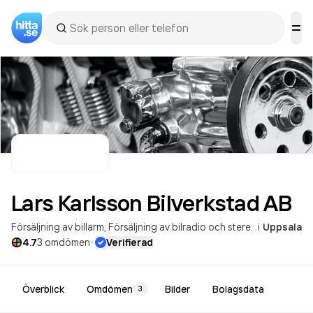
Lars Karlsson Bilverkstad
AB
Försäljning av billarm
Försäljning av bilradio och stereo
i
Uppsala
·
4.7
3
omdömen
Verifierad
Överblick
Omdömen
Bilder
Bolagsdata
3