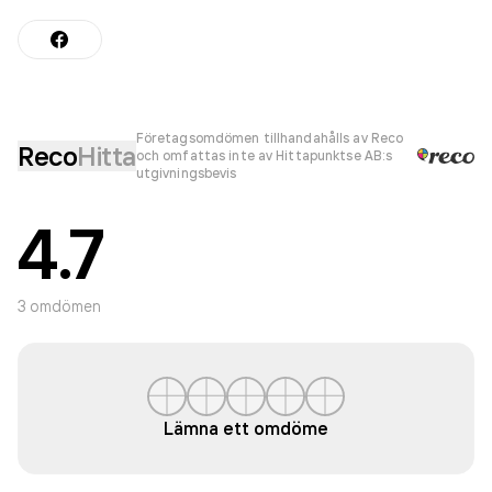
Företagsomdömen tillhandahålls av Reco
Reco
Hitta
och omfattas inte av Hittapunktse AB:s
utgivningsbevis
4.7
3
omdömen
Lämna ett omdöme