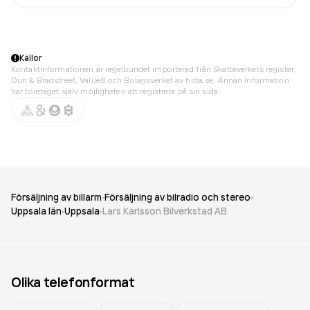
Källor
Kontaktinformationen är regelbundet importerad från Skatteverkets register,
Dun & Bradstreet, Value8 och Bolagsverket av hitta.se. Annan information
har företaget själv möjligheten att registrera på sin sida.
Försäljning av billarm
Försäljning av bilradio och stereo
Uppsala län
Uppsala
Lars Karlsson Bilverkstad AB
Olika telefonformat