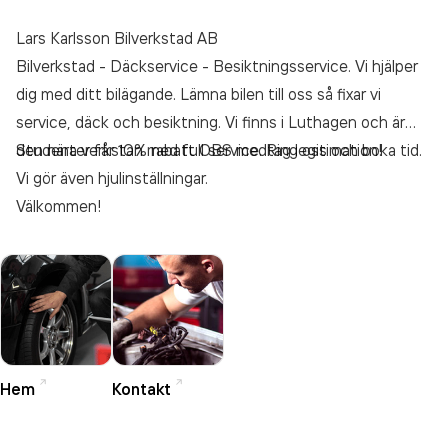
Lars Karlsson Bilverkstad AB
Bilverkstad - Däckservice - Besiktningsservice. Vi hjälper
dig med ditt bilägande. Lämna bilen till oss så fixar vi
service, däck och besiktning. Vi finns i Luthagen och är
den nära verkstan med full service. Ring oss och boka tid.
Studenter får 10% rabatt OBS medtag legitimation!
Vi gör även hjulinställningar.
Välkommen!
Hem
Kontakt