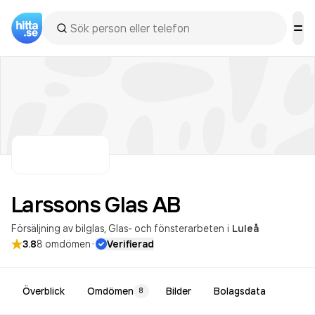
Larssons Glas
AB
Försäljning av bilglas
Glas- och fönsterarbeten
i
Luleå
·
3.8
8
omdömen
Verifierad
Överblick
Omdömen
Bilder
Bolagsdata
8