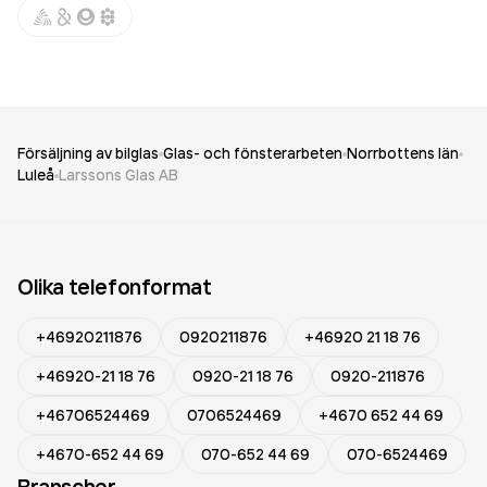
Försäljning av bilglas
Glas- och fönsterarbeten
Norrbottens län
Luleå
Larssons Glas AB
Olika telefonformat
+46920211876
0920211876
+46920 21 18 76
+46920-21 18 76
0920-21 18 76
0920-211876
+46706524469
0706524469
+4670 652 44 69
+4670-652 44 69
070-652 44 69
070-6524469
Branscher