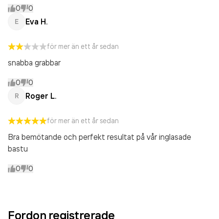
0
0
Eva H.
E
för mer än ett år sedan
snabba grabbar
0
0
Roger L.
R
för mer än ett år sedan
Bra bemötande och perfekt resultat på vår inglasade
bastu
0
0
Fordon registrerade