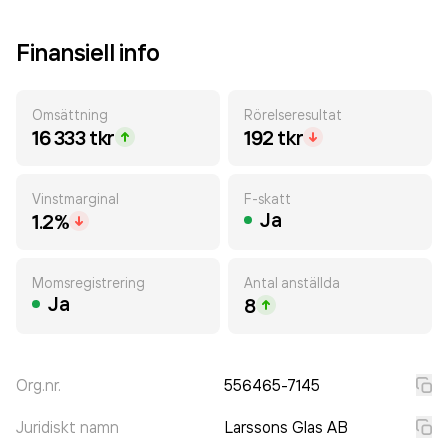
Finansiell info
Omsättning
Rörelseresultat
16 333 tkr
192 tkr
Vinstmarginal
F-skatt
Ja
1.2%
Momsregistrering
Antal anställda
Ja
8
Org.nr.
556465-7145
Juridiskt namn
Larssons Glas AB