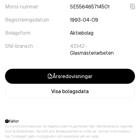
Moms nummer
SE556465714501
Registreringsdatum
1993-04-09
Bolagsform
Aktiebolag
SNI-bransch
43342
·
Glasmästeriarbeten
Årsredovisningar
Visa bolagsdata
Källor
Kontaktinformationen är regelbundet importerad från Skatteverkets register,
Dun & Bradstreet, Value8 och Bolagsverket av hitta.se. Annan information
har företaget själv möjligheten att registrera på sin sida.