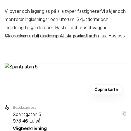
Vi byter och lagar glas på alla typer fastigheter.Vi säljer och
monterar inglasningar och uterum. Skjutdörrar och
inredning till garderober. Bastu- och duschväggar.
Glasräcken och glasdörrar. All slags plast och glas. Hos oss
Välkommen in till din kompletta glasmästare!
får du allt i dina måttanpassade storlekar samt god
service!
Öppna karta
Besöksadress
Spantgatan 5
973 46
Luleå
Vägbeskrivning