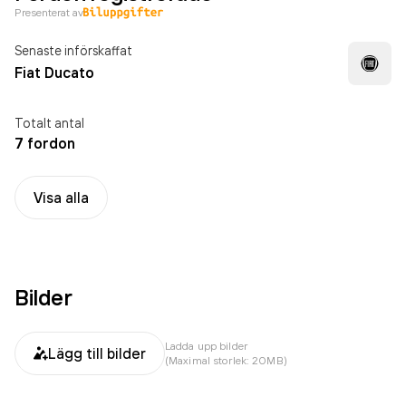
Presenterat av
Senaste införskaffat
Fiat Ducato
Totalt antal
7 fordon
Visa alla
Bilder
Ladda upp bilder
Lägg till bilder
(Maximal storlek: 20MB)