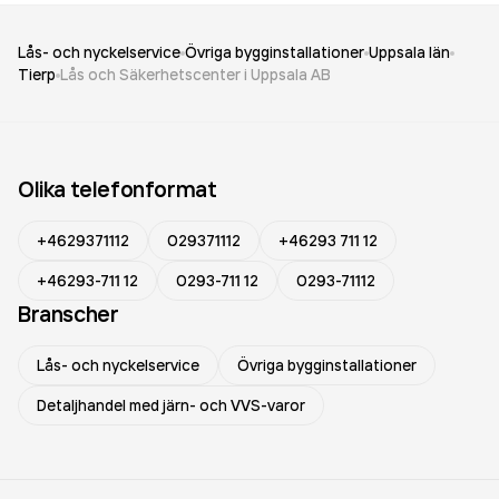
Lås- och nyckelservice
Övriga bygginstallationer
Uppsala län
Tierp
Lås och Säkerhetscenter i Uppsala AB
Olika telefonformat
+4629371112
029371112
+46293 711 12
+46293-711 12
0293-711 12
0293-71112
Branscher
Lås- och nyckelservice
Övriga bygginstallationer
Detaljhandel med järn- och VVS-varor