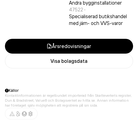
Andra bygginstallationer
47522
·
Specialiserad butikshandel
med järn- och VVS-varor
Årsredovisningar
Visa bolagsdata
Källor
Kontaktinformationen är regelbundet importerad från Skatteverkets register,
Dun & Bradstreet, Value8 och Bolagsverket av hitta.se. Annan information
har företaget själv möjligheten att registrera på sin sida.