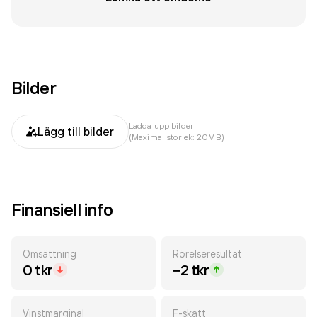
Bilder
Ladda upp bilder
Lägg till bilder
(Maximal storlek: 20MB)
Finansiell info
Omsättning
Rörelseresultat
0 tkr
−2 tkr
Vinstmarginal
F-skatt