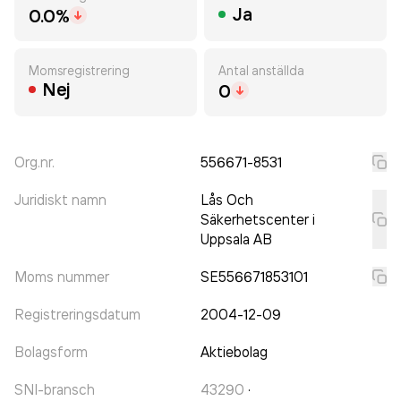
Ja
0.0%
Momsregistrering
Antal anställda
Nej
0
Org.nr.
556671-8531
Juridiskt namn
Lås Och
Säkerhetscenter i
Uppsala AB
Moms nummer
SE556671853101
Registreringsdatum
2004-12-09
Bolagsform
Aktiebolag
SNI-bransch
43290
·