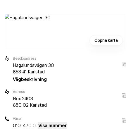
det jobbade 170 personer på företaget. Bolaget är ett
aktiebolag som varit aktivt sedan 1972. Lecab Bil AB
omsatte 1 059 802 000,00 kr
senaste räkenskapsåret
(2024).
Öppna karta
Besöksadress
Hagalundsvägen 30
653 41
Karlstad
Vägbeskrivning
Adress
Box
2403
650 02
Karlstad
Växel
010-
470 07
Visa nummer