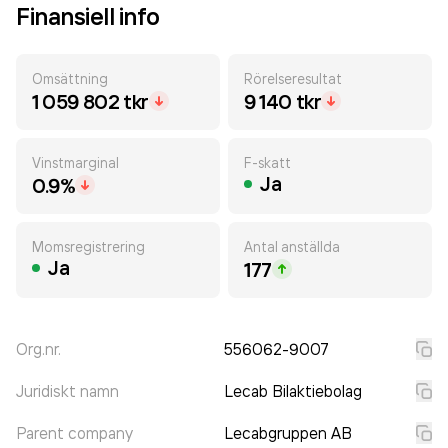
Finansiell info
Omsättning
Rörelseresultat
1 059 802 tkr
9 140 tkr
Vinstmarginal
F-skatt
Ja
0.9%
Momsregistrering
Antal anställda
Ja
177
Org.nr.
556062-9007
Juridiskt namn
Lecab Bilaktiebolag
Parent company
Lecabgruppen AB