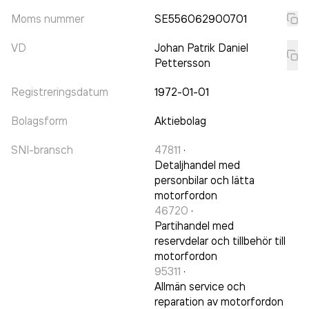
Moms nummer
SE556062900701
VD
Johan Patrik Daniel
Pettersson
Registreringsdatum
1972-01-01
Bolagsform
Aktiebolag
SNI-bransch
47811
·
Detaljhandel med
personbilar och lätta
motorfordon
46720
·
Partihandel med
reservdelar och tillbehör till
motorfordon
95311
·
Allmän service och
reparation av motorfordon