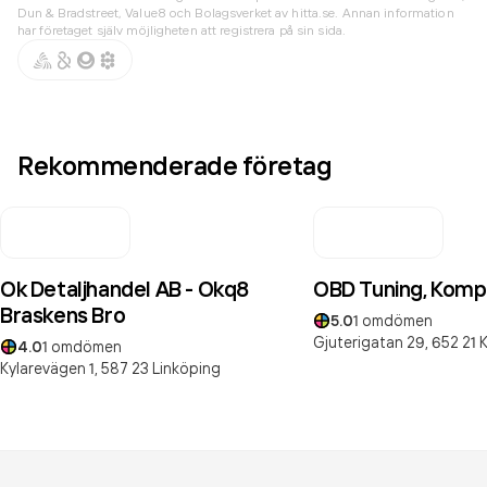
Dun & Bradstreet, Value8 och Bolagsverket av hitta.se. Annan information
har företaget själv möjligheten att registrera på sin sida.
Rekommenderade företag
Ok Detaljhandel AB - Okq8
OBD Tuning, Komp
Braskens Bro
5.0
1
omdömen
Gjuterigatan 29,
652 21
K
4.0
1
omdömen
Kylarevägen 1,
587 23
Linköping