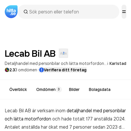
Lecab Bil
AB
Detaljhandel med personbilar och lätta motorfordon
Partihandel m
i
Karlstad
·
2.3
3
omdömen
Verifiera ditt företag
Överblick
Omdömen
Bilder
Bolagsdata
3
Lecab Bil AB är verksam inom
detaljhandel med personbilar
och lätta motorfordon
och hade totalt 177 anställda 2024.
Antalet anställda har ökat med 7 personer sedan 2023 då