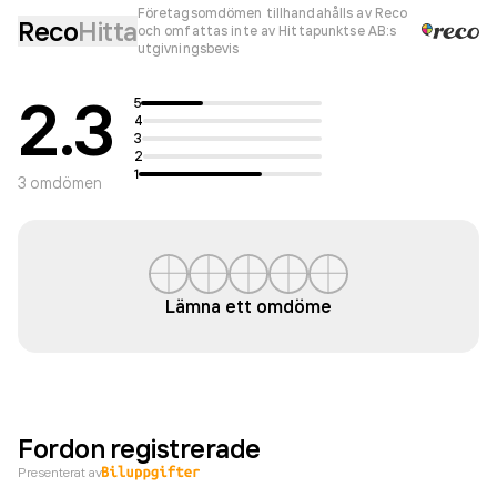
Företagsomdömen tillhandahålls av Reco
Reco
Hitta
och omfattas inte av Hittapunktse AB:s
utgivningsbevis
2.3
5
4
3
2
1
3
omdömen
Lämna ett omdöme
Fordon registrerade
Presenterat av