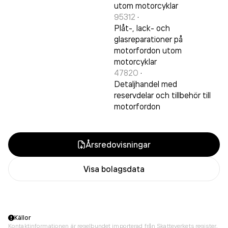
utom motorcyklar
95312
·
Plåt-, lack- och
glasreparationer på
motorfordon utom
motorcyklar
47820
·
Detaljhandel med
reservdelar och tillbehör till
motorfordon
Årsredovisningar
Visa bolagsdata
Källor
Kontaktinformationen är regelbundet importerad från Skatteverkets register,