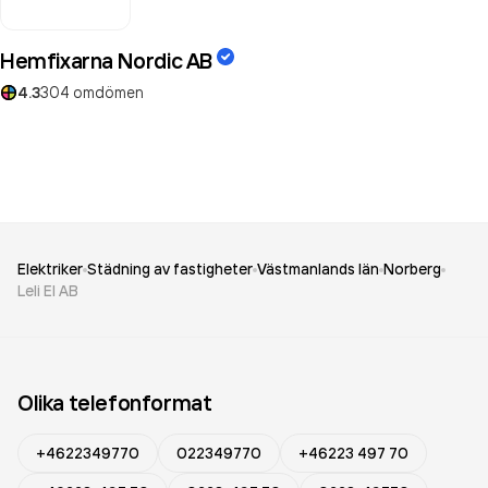
Hemfixarna Nordic AB
4.3
304
omdömen
Elektriker
Städning av fastigheter
Västmanlands län
Norberg
Leli El AB
Olika telefonformat
+4622349770
022349770
+46223 497 70