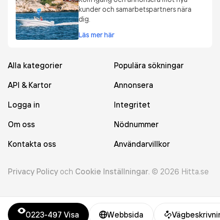
kunder och samarbetspartners nära
dig.
Läs mer här
Alla kategorier
Populära sökningar
API & Kartor
Annonsera
Logga in
Integritet
Om oss
Nödnummer
Kontakta oss
Användarvillkor
Privacy Policy
och
Cookie Inställningar
.
©
2026
Hitta.se
0223-497
Visa
Webbsida
Vägbeskrivni