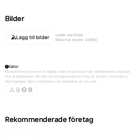
Bilder
Ladda upp bilder
Lägg till bilder
(Maximal storlek: 20MB)
Källor
Kontaktinformationen är regelbundet importerad från Skatteverkets register,
Dun & Bradstreet, Value8 och Bolagsverket av hitta.se. Annan information
har företaget själv möjligheten att registrera på sin sida.
Rekommenderade företag