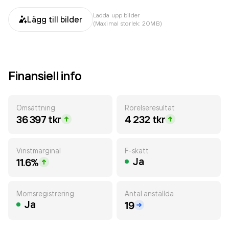
Ladda upp bilder
Lägg till bilder
(Maximal storlek: 20MB)
Finansiell info
Omsättning
Rörelseresultat
36 397 tkr
4 232 tkr
Vinstmarginal
F-skatt
Ja
11.6%
Momsregistrering
Antal anställda
Ja
19