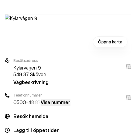
varit aktivt sedan 1997. SanMix AB
omsatte
36 397 000,00 kr
senaste räkenskapsåret (2024).
Öppna karta
Besöksadress
Kylarvägen 9
549 37
Skövde
Vägbeskrivning
Telefonnummer
0500
-48 87
Visa nummer
Besök hemsida
Lägg till öppettider