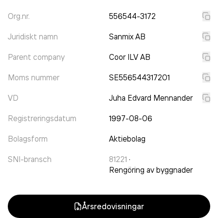
Org.nr.
556544-3172
Juridiskt namn
Sanmix AB
Parent company
Coor ILV AB
Moms nummer
SE556544317201
VD
Juha Edvard Mennander
Registreringsdatum
1997-08-06
Bolagsform
Aktiebolag
SNI-bransch
81221
·
Rengöring av byggnader
Årsredovisningar