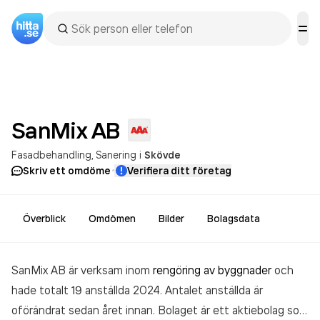
SanMix
AB
Fasadbehandling
Sanering
i
Skövde
·
Skriv ett omdöme
Verifiera ditt företag
Överblick
Omdömen
Bilder
Bolagsdata
SanMix AB är verksam inom
rengöring av byggnader
och
hade totalt 19 anställda 2024. Antalet anställda är
oförändrat sedan året innan. Bolaget är ett aktiebolag som