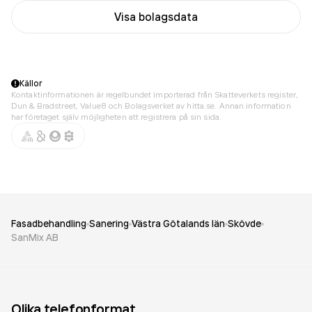
Visa bolagsdata
Källor
Kontaktinformationen är regelbundet importerad från Skatteverkets register,
Dun & Bradstreet, Value8 och Bolagsverket av hitta.se. Annan information
har företaget själv möjligheten att registrera på sin sida.
Fasadbehandling
Sanering
Västra Götalands län
Skövde
SanMix AB
Olika telefonformat