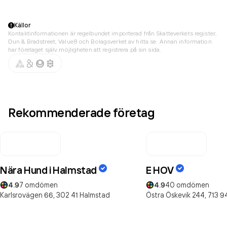
Källor
Kontaktinformationen är regelbundet importerad från Skatteverkets register,
Dun & Bradstreet, Value8 och Bolagsverket av hitta.se. Annan information
har företaget själv möjligheten att registrera på sin sida.
Rekommenderade företag
Nära Hund i Halmstad
E HOV
4.9
7
omdömen
4.9
40
omdömen
Karlsrovägen 66,
302 41
Halmstad
Östra Öskevik 244,
713 9