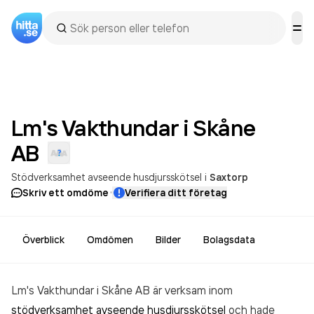
Lm's Vakthundar i Skåne
AB
Stödverksamhet avseende husdjursskötsel
i
Saxtorp
·
Skriv ett omdöme
Verifiera ditt företag
Överblick
Omdömen
Bilder
Bolagsdata
Lm's Vakthundar i Skåne AB är verksam inom
stödverksamhet avseende husdjursskötsel
och hade