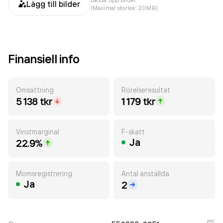
Lägg till bilder
(Maximal storlek: 20MB)
Finansiell info
Omsättning
Rörelseresultat
5 138 tkr
1 179 tkr
Vinstmarginal
F-skatt
Ja
22.9%
Momsregistrering
Antal anställda
Ja
2