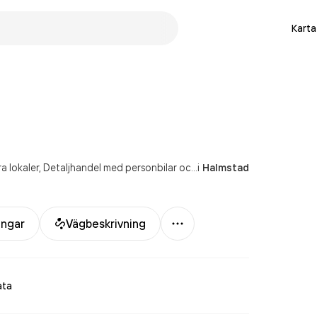
Karta
a lokaler
Detaljhandel med personbilar och lätta motorfordon
i
Halmstad
Mer
ingar
Vägbeskrivning
ata