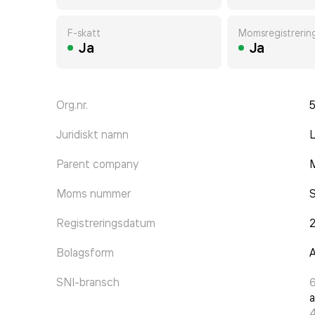
F-skatt
Momsregistrerin
Ja
Ja
Org.nr.
Juridiskt namn
Parent company
M
Moms nummer
Registreringsdatum
Bolagsform
A
SNI-bransch
a
4