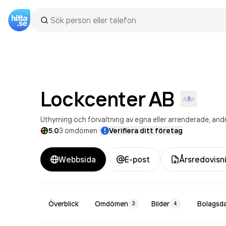
Lockcenter
AB
Uthyrning och förvaltning av egna eller arrenderade, andr
·
5.0
3
omdömen
Verifiera ditt företag
Webbsida
E-post
Årsredovisn
Överblick
Omdömen
Bilder
Bolagsd
3
4