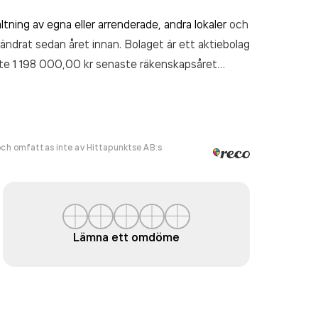
ltning av egna eller arrenderade, andra lokaler
och
rändrat sedan året innan. Bolaget är ett aktiebolag
te 1 198 000,00 kr
senaste räkenskapsåret
ch omfattas inte av Hittapunktse AB:s
Lämna ett omdöme