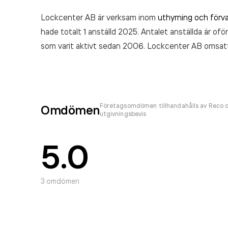
Lockcenter AB är verksam inom
uthyrning och förva
hade totalt 1 anställd 2025. Antalet anställda är ofö
som varit aktivt sedan 2006. Lockcenter AB
omsat
(2025).
Företagsomdömen tillhandahålls av Reco o
Omdömen
utgivningsbevis
5.0
3
omdömen