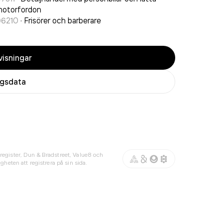
motorfordon
96210
·
Frisörer och barberare
isningar
agsdata
register, Dun & Bradstreet, Value8 och
gheten att registrera på sin sida.