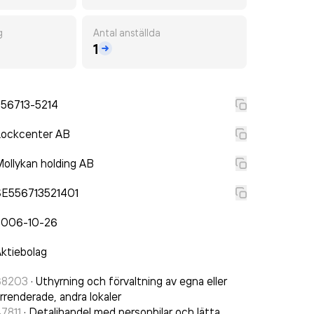
g
Antal anställda
1
556713-5214
Lockcenter AB
ollykan holding AB
SE556713521401
2006-10-26
ktiebolag
68203
·
Uthyrning och förvaltning av egna eller
rrenderade, andra lokaler
7811
·
Detaljhandel med personbilar och lätta