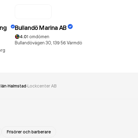
ing
Bullandö Marina AB
4.0
1
omdömen
Bullandövägen 30,
139 56
Värmdö
org
 län
Halmstad
Lockcenter AB
Frisörer och barberare