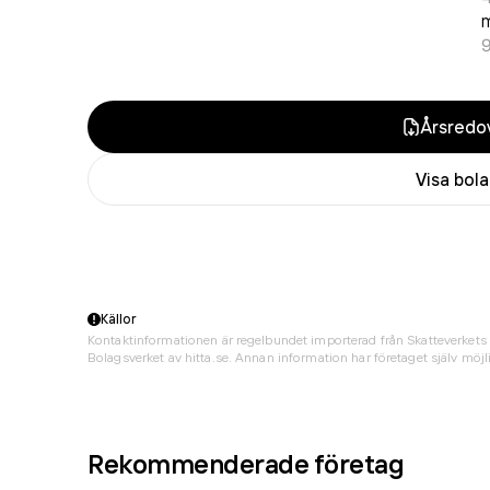
Årsredov
Visa bol
Källor
Kontaktinformationen är regelbundet importerad från Skatteverkets 
Bolagsverket av hitta.se. Annan information har företaget själv möjli
Rekommenderade företag