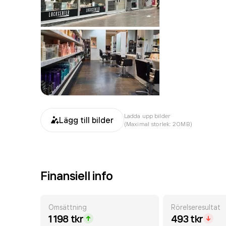
Ladda upp bilder
Lägg till bilder
(Maximal storlek: 20MB)
Finansiell info
Omsättning
Rörelseresultat
1 198 tkr
493 tkr