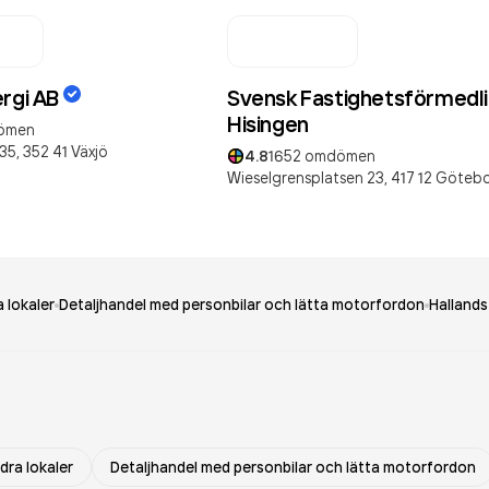
ergi AB
Svensk Fastighetsförmedl
Hisingen
ömen
35,
352 41
Växjö
4.8
1652
omdömen
Wieselgrensplatsen 23,
417 12
Göteb
 lokaler
Detaljhandel med personbilar och lätta motorfordon
Hallands
dra lokaler
Detaljhandel med personbilar och lätta motorfordon